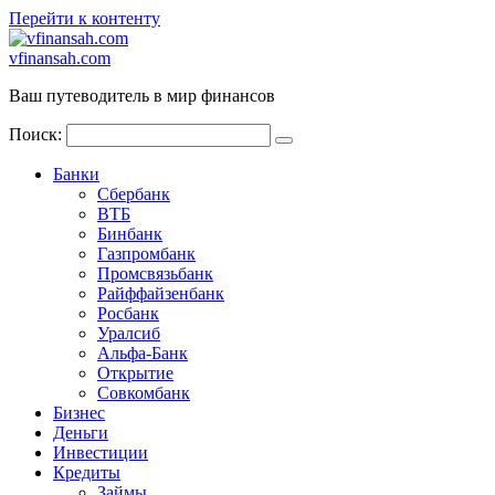
Перейти к контенту
vfinansah.com
Ваш путеводитель в мир финансов
Поиск:
Банки
Сбербанк
ВТБ
Бинбанк
Газпромбанк
Промсвязьбанк
Райффайзенбанк
Росбанк
Уралсиб
Альфа-Банк
Открытие
Совкомбанк
Бизнес
Деньги
Инвестиции
Кредиты
Займы