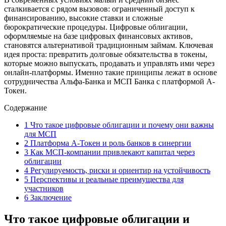
сталкивается с рядом вызовов: ограниченный доступ к
финансированию, высокие ставки и сложные
бюрократические процедуры. Цифровые облигации,
оформляемые на базе цифровых финансовых активов,
становятся альтернативой традиционным займам. Ключевая
идея проста: превратить долговые обязательства в токены,
которые можно выпускать, продавать и управлять ими через
онлайн-платформы. Именно такие принципы лежат в основе
сотрудничества Альфа-Банка и МСП Банка с платформой А-
Токен.
Содержание
1
Что такое цифровые облигации и почему они важны
для МСП
2
Платформа А-Токен и роль банков в синергии
3
Как МСП-компании привлекают капитал через
облигации
4
Регулируемость, риски и ориентир на устойчивость
5
Перспективы и реальные преимущества для
участников
6
Заключение
Что такое цифровые облигации и