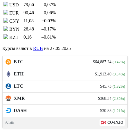
79,66
–0,07
%
USD
90,46
–0,06
%
EUR
11,08
+0,03
%
CNY
26,48
–0,17
%
BYN
0,16
–0,81
%
KZT
Курсы валют в
RUB
на 27.05.2025
BTC
$64,887.24
(0.42%)
ETH
$1,913.40
(0.54%)
LTC
$45.73
(1.82%)
XMR
$368.34
(2.35%)
DASH
$30.85
(1.21%)
CO-IN.IO
⚡Лайв