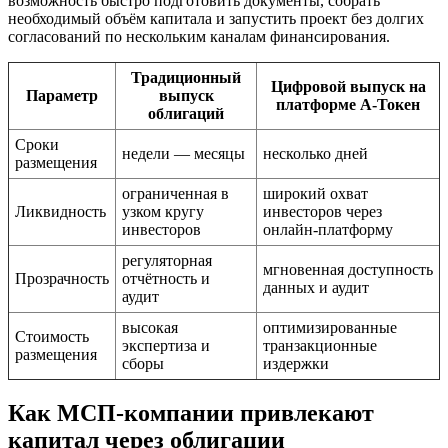
возможность быстро подготовить документы, собрать
необходимый объём капитала и запустить проект без долгих
согласований по нескольким каналам финансирования.
Традиционный
Цифровой выпуск на
Параметр
выпуск
платформе А-Токен
облигаций
Сроки
недели — месяцы
несколько дней
размещения
ограниченная в
широкий охват
Ликвидность
узком кругу
инвесторов через
инвесторов
онлайн-платформу
регуляторная
мгновенная доступность
Прозрачность
отчётность и
данных и аудит
аудит
высокая
оптимизированные
Стоимость
экспертиза и
транзакционные
размещения
сборы
издержки
Как МСП-компании привлекают
капитал через облигации