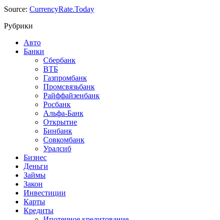
Source:
CurrencyRate.Today
Рубрики
Авто
Банки
Сбербанк
ВТБ
Газпромбанк
Промсвязьбанк
Райффайзенбанк
Росбанк
Альфа-Банк
Открытие
Бинбанк
Совкомбанк
Уралсиб
Бизнес
Деньги
Займы
Закон
Инвестиции
Карты
Кредиты
Ипотечное кредитование