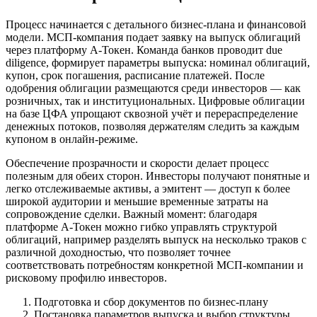
Процесс начинается с детального бизнес-плана и финансовой
модели. МСП-компания подает заявку на выпуск облигаций
через платформу А-Токен. Команда банков проводит due
diligence, формирует параметры выпуска: номинал облигаций,
купон, срок погашения, расписание платежей. После
одобрения облигации размещаются среди инвесторов — как
розничных, так и институциональных. Цифровые облигации
на базе ЦФА упрощают сквозной учёт и перераспределение
денежных потоков, позволяя держателям следить за каждым
купоном в онлайн-режиме.
Обеспечение прозрачности и скорости делает процесс
полезным для обеих сторон. Инвесторы получают понятные и
легко отслеживаемые активы, а эмитент — доступ к более
широкой аудитории и меньшие временные затраты на
сопровождение сделки. Важный момент: благодаря
платформе А-Токен можно гибко управлять структурой
облигаций, например разделять выпуск на несколько траков с
различной доходностью, что позволяет точнее
соответствовать потребностям конкретной МСП-компании и
рисковому профилю инвесторов.
Подготовка и сбор документов по бизнес-плану
Постановка параметров выпуска и выбор структуры