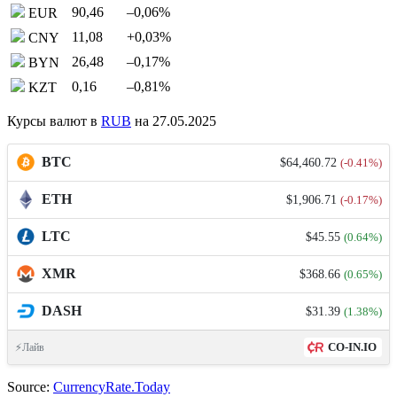
90,46
–0,06
%
EUR
11,08
+0,03
%
CNY
26,48
–0,17
%
BYN
0,16
–0,81
%
KZT
Курсы валют в
RUB
на 27.05.2025
BTC
$64,460.72
(-0.41%)
ETH
$1,906.71
(-0.17%)
LTC
$45.55
(0.64%)
XMR
$368.66
(0.65%)
DASH
$31.39
(1.38%)
CO-IN.IO
⚡Лайв
Source:
CurrencyRate.Today