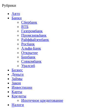
Рубрики
Авто
Банки
Сбербанк
ВТБ
Газпромбанк
Промсвязьбанк
Райффайзенбанк
Росбанк
Альфа-Банк
Открытие
Бинбанк
Совкомбанк
Уралсиб
Бизнес
Деньги
Займы
Закон
Инвестиции
Карты
Кредиты
Ипотечное кредитование
Налоги