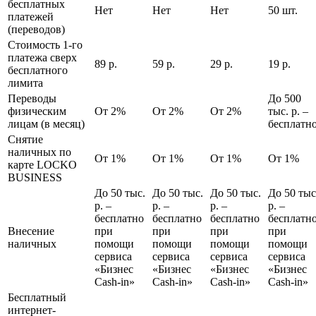
бесплатных
Нет
Нет
Нет
50 шт.
платежей
(переводов)
Стоимость 1-го
платежа сверх
89 р.
59 р.
29 р.
19 р.
бесплатного
лимита
Переводы
До 500
физическим
От 2%
От 2%
От 2%
тыс. р. ‒
лицам (в месяц)
бесплатн
Снятие
наличных по
От 1%
От 1%
От 1%
От 1%
карте LOCKO
BUSINESS
До 50 тыс.
До 50 тыс.
До 50 тыс.
До 50 тыс
р. ‒
р. ‒
р. ‒
р. ‒
бесплатно
бесплатно
бесплатно
бесплатн
Внесение
при
при
при
при
наличных
помощи
помощи
помощи
помощи
сервиса
сервиса
сервиса
сервиса
«Бизнес
«Бизнес
«Бизнес
«Бизнес
Cash-in»
Cash-in»
Cash-in»
Cash-in»
Бесплатный
интернет-