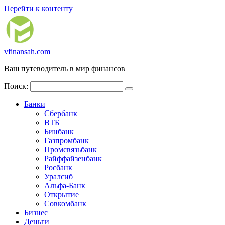
Перейти к контенту
vfinansah.com
Ваш путеводитель в мир финансов
Поиск:
Банки
Сбербанк
ВТБ
Бинбанк
Газпромбанк
Промсвязьбанк
Райффайзенбанк
Росбанк
Уралсиб
Альфа-Банк
Открытие
Совкомбанк
Бизнес
Деньги