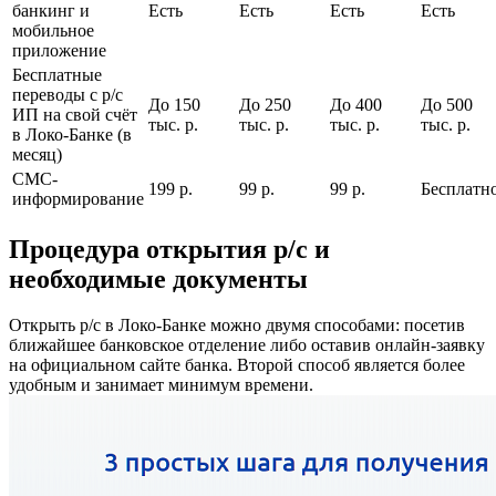
банкинг и
Есть
Есть
Есть
Есть
мобильное
приложение
Бесплатные
переводы с р/с
До 150
До 250
До 400
До 500
ИП на свой счёт
тыс. р.
тыс. р.
тыс. р.
тыс. р.
в Локо-Банке (в
месяц)
СМС-
199 р.
99 р.
99 р.
Бесплатн
информирование
Процедура открытия р/с и
необходимые документы
Открыть р/с в Локо-Банке можно двумя способами: посетив
ближайшее банковское отделение либо оставив онлайн-заявку
на официальном сайте банка. Второй способ является более
удобным и занимает минимум времени.