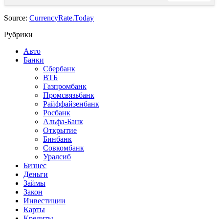
Source:
CurrencyRate.Today
Рубрики
Авто
Банки
Сбербанк
ВТБ
Газпромбанк
Промсвязьбанк
Райффайзенбанк
Росбанк
Альфа-Банк
Открытие
Бинбанк
Совкомбанк
Уралсиб
Бизнес
Деньги
Займы
Закон
Инвестиции
Карты
Кредиты