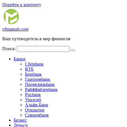
Перейти к контенту
vfinansah.com
Ваш путеводитель в мир финансов
Поиск:
Банки
Сбербанк
ВТБ
Бинбанк
Газпромбанк
Промсвязьбанк
Райффайзенбанк
Росбанк
Уралсиб
Альфа-Банк
Открытие
Совкомбанк
Бизнес
Деньги