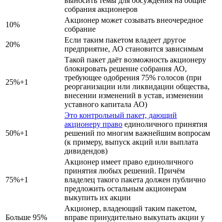
выносить темы для обсуждения на общие
собрания акционеров
Акционер может созывать внеочередное
10%
собрание
Если таким пакетом владеет другое
20%
предприятие, АО становится зависимым
Такой пакет даёт возможность акционеру
блокировать решение собрания АО,
требующее одобрения 75% голосов (при
25%+1
реорганизации или ликвидации общества,
внесении изменений в устав, изменении
уставного капитала АО)
Это контрольный пакет, дающий
акционеру право
единоличного принятия
50%+1
решений по многим важнейшим вопросам
(к примеру, выпуск акций или выплата
дивидендов)
Акционер имеет право единоличного
принятия любых решений. Причём
75%+1
владелец такого пакета должен публично
предложить остальным акционерам
выкупить их акции
Акционер, владеющий таким пакетом,
Больше 95%
вправе принудительно выкупать акции у