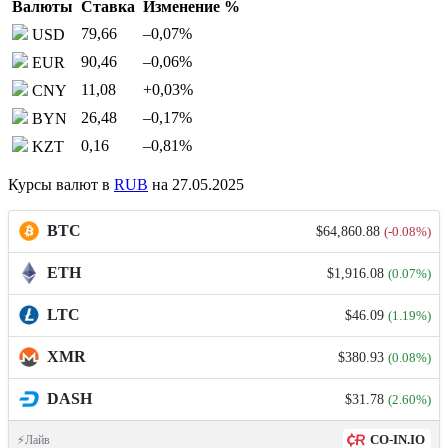
Валюты
Ставка
Изменение %
79,66
–0,07
%
USD
90,46
–0,06
%
EUR
11,08
+0,03
%
CNY
26,48
–0,17
%
BYN
0,16
–0,81
%
KZT
Курсы валют в
RUB
на 27.05.2025
BTC
$64,860.88
(-0.08%)
ETH
$1,916.08
(0.07%)
LTC
$46.09
(1.19%)
XMR
$380.93
(0.08%)
DASH
$31.78
(2.60%)
CO-IN.IO
⚡Лайв