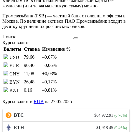
Клиентам ПСБ снять наличные с банковской карты без
комиссии (или теряя маленькую сумму) можно
Промсвязьбанк (PSB) — частный банк c головным офисом в
Москве. По величине активов ПАО Промсвязьбанк входит в
десятку крупнейших российских банков.
Поиск:
Курсы валют
Валюты
Ставка
Изменение %
79,66
–0,07
%
USD
90,46
–0,06
%
EUR
11,08
+0,03
%
CNY
26,48
–0,17
%
BYN
0,16
–0,81
%
KZT
Курсы валют в
RUB
на 27.05.2025
BTC
$64,972.91
(0.70%)
ETH
$1,918.45
(0.46%)