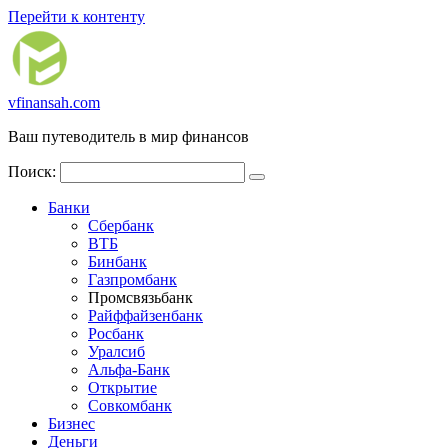
Перейти к контенту
vfinansah.com
Ваш путеводитель в мир финансов
Поиск:
Банки
Сбербанк
ВТБ
Бинбанк
Газпромбанк
Промсвязьбанк
Райффайзенбанк
Росбанк
Уралсиб
Альфа-Банк
Открытие
Совкомбанк
Бизнес
Деньги