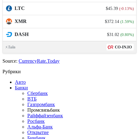
LTC
$45.39
(-0.13%)
XMR
$372.14
(1.59%)
DASH
$31.02
(0.80%)
CO-IN.IO
⚡Лайв
Source:
CurrencyRate.Today
Рубрики
Авто
Банки
Сбербанк
ВТБ
Газпромбанк
Промсвязьбанк
Райффайзенбанк
Росбанк
Альфа-Банк
Открытие
Бинбанк