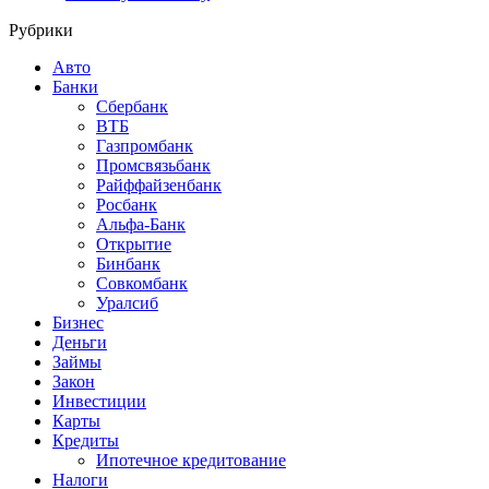
Рубрики
Авто
Банки
Сбербанк
ВТБ
Газпромбанк
Промсвязьбанк
Райффайзенбанк
Росбанк
Альфа-Банк
Открытие
Бинбанк
Совкомбанк
Уралсиб
Бизнес
Деньги
Займы
Закон
Инвестиции
Карты
Кредиты
Ипотечное кредитование
Налоги