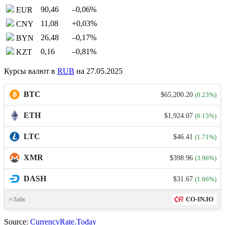
90,46
–0,06
%
EUR
11,08
+0,03
%
CNY
26,48
–0,17
%
BYN
0,16
–0,81
%
KZT
Курсы валют в
RUB
на 27.05.2025
BTC
$65,200.20
(0.23%)
ETH
$1,924.07
(0.15%)
LTC
$46.41
(1.71%)
XMR
$398.96
(3.96%)
DASH
$31.67
(1.66%)
CO-IN.IO
⚡Лайв
Source:
CurrencyRate.Today