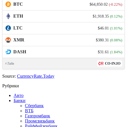
BTC
$64,850.02
(-0.22%)
ETH
$1,918.35
(0.12%)
LTC
$46.01
(1.01%)
XMR
$380.31
(0.08%)
DASH
$31.61
(1.84%)
CO-IN.IO
⚡Лайв
Source:
CurrencyRate.Today
Рубрики
Авто
Банки
Сбербанк
ВТБ
Газпромбанк
Промсвязьбанк
Райффайзенбанк