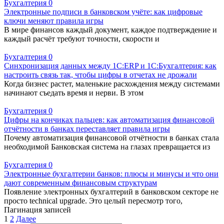
Бухгалтерия
0
Электронные подписи в банковском учёте: как цифровые
ключи меняют правила игры
В мире финансов каждый документ, каждое подтверждение и
каждый расчёт требуют точности, скорости и
Бухгалтерия
0
Синхронизация данных между 1С:ERP и 1С:Бухгалтерия: как
настроить связь так, чтобы цифры в отчетах не дрожали
Когда бизнес растет, маленькие расхождения между системами
начинают съедать время и нерви. В этом
Бухгалтерия
0
Цифры на кончиках пальцев: как автоматизация финансовой
отчётности в банках переставляет правила игры
Почему автоматизация финансовой отчётности в банках стала
необходимой Банковская система на глазах превращается из
Бухгалтерия
0
Электронные бухгалтерии банков: плюсы и минусы и что они
дают современным финансовым структурам
Появление электронных бухгалтерий в банковском секторе не
просто technical upgrade. Это целый пересмотр того,
Пагинация записей
1
2
Далее