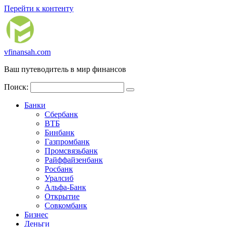
Перейти к контенту
vfinansah.com
Ваш путеводитель в мир финансов
Поиск:
Банки
Сбербанк
ВТБ
Бинбанк
Газпромбанк
Промсвязьбанк
Райффайзенбанк
Росбанк
Уралсиб
Альфа-Банк
Открытие
Совкомбанк
Бизнес
Деньги