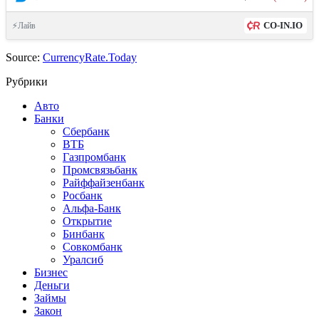
CO-IN.IO
⚡Лайв
Source:
CurrencyRate.Today
Рубрики
Авто
Банки
Сбербанк
ВТБ
Газпромбанк
Промсвязьбанк
Райффайзенбанк
Росбанк
Альфа-Банк
Открытие
Бинбанк
Совкомбанк
Уралсиб
Бизнес
Деньги
Займы
Закон