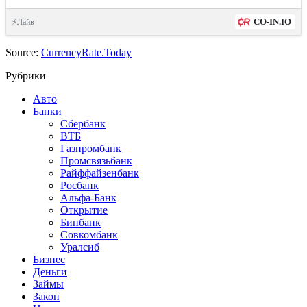
CO-IN.IO
⚡Лайв
Source:
CurrencyRate.Today
Рубрики
Авто
Банки
Сбербанк
ВТБ
Газпромбанк
Промсвязьбанк
Райффайзенбанк
Росбанк
Альфа-Банк
Открытие
Бинбанк
Совкомбанк
Уралсиб
Бизнес
Деньги
Займы
Закон