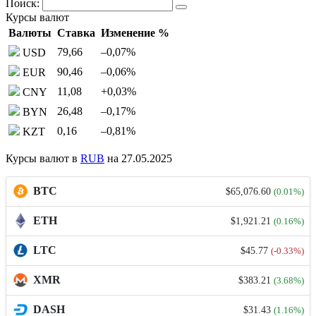
Поиск:
Курсы валют
Валюты
Ставка
Изменение %
79,66
–0,07
%
USD
90,46
–0,06
%
EUR
11,08
+0,03
%
CNY
26,48
–0,17
%
BYN
0,16
–0,81
%
KZT
Курсы валют в
RUB
на 27.05.2025
BTC
$65,076.60
(0.01%)
ETH
$1,921.21
(0.16%)
LTC
$45.77
(-0.33%)
XMR
$383.21
(3.68%)
DASH
$31.43
(1.16%)