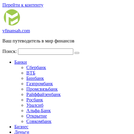
Перейти к контенту
vfinansah.com
Ваш путеводитель в мир финансов
Поиск:
Банки
Сбербанк
ВТБ
Бинбанк
Газпромбанк
Промсвязьбанк
Райффайзенбанк
Росбанк
Уралсиб
Альфа-Банк
Открытие
Совкомбанк
Бизнес
Деньги