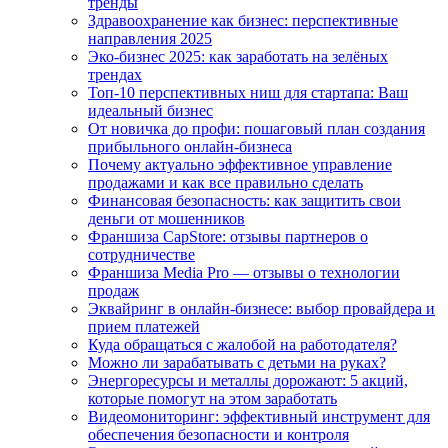
тренды
Здравоохранение как бизнес: перспективные
направления 2025
Эко-бизнес 2025: как заработать на зелёных
трендах
Топ-10 перспективных ниш для стартапа: Ваш
идеальный бизнес
От новичка до профи: пошаговый план создания
прибыльного онлайн-бизнеса
Почему актуально эффективное управление
продажами и как все правильно сделать
Финансовая безопасность: как защитить свои
деньги от мошенников
Франшиза CapStore: отзывы партнеров о
сотрудничестве
Франшиза Media Pro — отзывы о технологии
продаж
Эквайринг в онлайн-бизнесе: выбор провайдера и
прием платежей
Куда обращаться с жалобой на работодателя?
Можно ли зарабатывать с детьми на руках?
Энергоресурсы и металлы дорожают: 5 акций,
которые помогут на этом заработать
Видеомониторинг: эффективный инструмент для
обеспечения безопасности и контроля