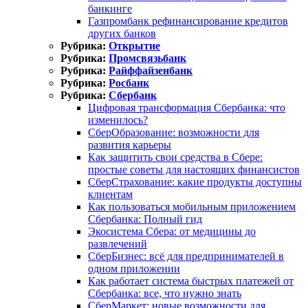
банкинге
Газпромбанк рефинансирование кредитов
других банков
Рубрика:
Открытие
Рубрика:
Промсвязьбанк
Рубрика:
Райффайзенбанк
Рубрика:
Росбанк
Рубрика:
Сбербанк
Цифровая трансформация Сбербанка: что
изменилось?
СберОбразование: возможности для
развития карьеры
Как защитить свои средства в Сбере:
простые советы для настоящих финансистов
СберСтрахование: какие продукты доступны
клиентам
Как пользоваться мобильным приложением
Сбербанка: Полный гид
Экосистема Сбера: от медицины до
развлечений
СберБизнес: всё для предпринимателей в
одном приложении
Как работает система быстрых платежей от
Сбербанка: все, что нужно знать
СберМаркет: новые возможности для