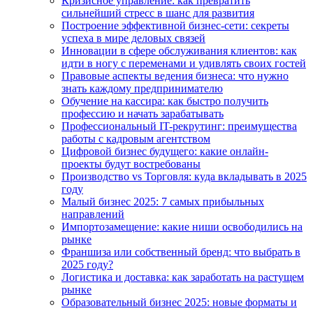
Кризисное управление: как превратить
сильнейший стресс в шанс для развития
Построение эффективной бизнес-сети: секреты
успеха в мире деловых связей
Инновации в сфере обслуживания клиентов: как
идти в ногу с переменами и удивлять своих гостей
Правовые аспекты ведения бизнеса: что нужно
знать каждому предпринимателю
Обучение на кассира: как быстро получить
профессию и начать зарабатывать
Профессиональный IT-рекрутинг: преимущества
работы с кадровым агентством
Цифровой бизнес будущего: какие онлайн-
проекты будут востребованы
Производство vs Торговля: куда вкладывать в 2025
году
Малый бизнес 2025: 7 самых прибыльных
направлений
Импортозамещение: какие ниши освободились на
рынке
Франшиза или собственный бренд: что выбрать в
2025 году?
Логистика и доставка: как заработать на растущем
рынке
Образовательный бизнес 2025: новые форматы и