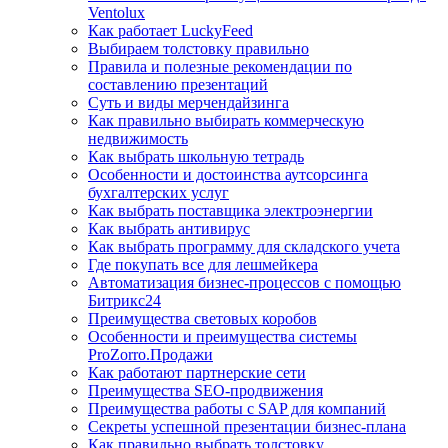
Ventolux
Как работает LuckyFeed
Выбираем толстовку правильно
Правила и полезные рекомендации по
составлению презентаций
Суть и виды мерчендайзинга
Как правильно выбирать коммерческую
недвижимость
Как выбрать школьную тетрадь
Особенности и достоинства аутсорсинга
бухгалтерских услуг
Как выбрать поставщика электроэнергии
Как выбрать антивирус
Как выбрать программу для складского учета
Где покупать все для лешмейкера
Автоматизация бизнес-процессов с помощью
Битрикс24
Преимущества световых коробов
Особенности и преимущества системы
ProZorro.Продажи
Как работают партнерские сети
Преимущества SEO-продвижения
Преимущества работы с SAP для компаний
Секреты успешной презентации бизнес-плана
Как правильно выбрать толстовку