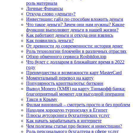
роль материала
Личные Финансы
Откуда слово «деньги»?
Инвестиции: гайд по способам вложить деньги
Что такое деньги? Зачем они нам нужны? Какие
функции выполняют деньги в нашей жизни?
Как работают деньги и откуда они взялись
Как появились деньги?
От древности до современности: история денег
Роль технологии блокчейн в различных отраслях
Обзор обменного сервиса Rosbitdon.top
Что будет с долларом в ближайшее время в 2022
году
Преимущества и возможности карт MasterCard
Моментальный перевод на карту
Популярность криптвалюты: биткоин
Вывод Monero (XMR) на карту Тинькофф банка:
благоприятный момент для выгодной операции
Такси в Крыму
Фильм виновный – смотреть просто и без проблем
Находим хорошую турпоездку в Египет
Плюсы аутсорсинга бухгалтерских услуг
Как начать зарабатывать в интернете
Чем полезны статьи про бизнес и инвестиции?
Роль персонального бухгалтера в сфере услуг