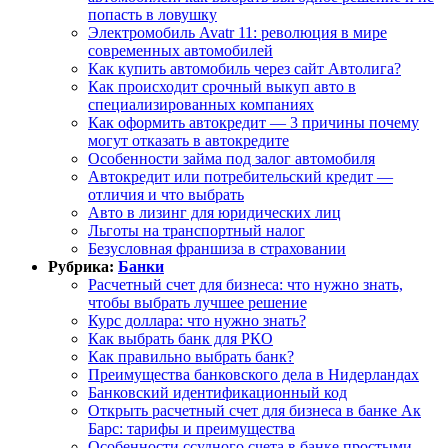
попасть в ловушку
Электромобиль Avatr 11: революция в мире
современных автомобилей
Как купить автомобиль через сайт Автолига?
Как происходит срочный выкуп авто в
специализированных компаниях
Как оформить автокредит — 3 причины почему
могут отказать в автокредите
Особенности займа под залог автомобиля
Автокредит или потребительский кредит —
отличия и что выбрать
Авто в лизинг для юридических лиц
Льготы на транспортный налог
Безусловная франшиза в страховании
Рубрика:
Банки
Расчетный счет для бизнеса: что нужно знать,
чтобы выбрать лучшее решение
Курс доллара: что нужно знать?
Как выбрать банк для РКО
Как правильно выбрать банк?
Преимущества банковского дела в Нидерландах
Банковский идентификационный код
Открыть расчетный счет для бизнеса в банке Ак
Барс: тарифы и преимущества
Особенности ссудного счета в банке простыми