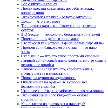
Все о биткоин кранах
Преимущества кредитных потребительских
кооперативов
Эксклюзивная пряжка «Золотой Биткоин»
Доход — что это такое?
Топ лучших карт с кэшбэком и процентом на
остаток
3-D Secure — технология безопасных платежей
Понятие и роль денег в экономике
Что такое и как устроены финансовые пирамиды?
Пролонгация банковского вклада — что надо
знать
Скальпинг — что это такое простыми словами
Личный финансовый план: понятие, инструкция и
возможные ошибки
Банковский вклад: что это, классификация,
преимущества и недостатки
Проверка купюр на подлинность
Обмен монет на бумажные купюры: все
возможные способы
Что такое кэшбэк, как работает и в его чем польза
Экономия семейного бюджета — основа
процветания
Как вылезти из долгов раз и навсегда?