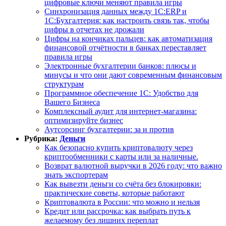
цифровые ключи меняют правила игры
Синхронизация данных между 1С:ERP и
1С:Бухгалтерия: как настроить связь так, чтобы
цифры в отчетах не дрожали
Цифры на кончиках пальцев: как автоматизация
финансовой отчётности в банках переставляет
правила игры
Электронные бухгалтерии банков: плюсы и
минусы и что они дают современным финансовым
структурам
Программное обеспечение 1С: Удобство для
Вашего Бизнеса
Комплексный аудит для интернет-магазина:
оптимизируйте бизнес
Аутсорсинг бухгалтерии: за и против
Рубрика:
Деньги
Как безопасно купить криптовалюту через
криптообменники c карты или за наличные.
Возврат валютной выручки в 2026 году: что важно
знать экспортерам
Как вывезти деньги со счёта без блокировки:
практические советы, которые работают
Криптовалюта в России: что можно и нельзя
Кредит или рассрочка: как выбрать путь к
желаемому без лишних переплат