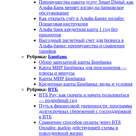
Преимущества пакета услуг Smart Digital: как
Альфа-Банк меняет взгляд на банковское
обслуживание
Как открыть счёт в Альфа-Банке онлайн:
Пошаговая инструкция
Альфа банк кредитная карта 1 год без
процентов
Выгодный расчетный счет для бизнеса в
Альфа-банке: преимущества и сравнение
тарифов
Рубрика:
Бинбанк
Обзор зарплатной карты Бинбанка
Карта МИР Бинбанка для пенсионеров —
плюсы и минусы
Карты МИР Бинбанка
Кредитные карты Бинбанка: виды и условия
Рубрика:
ВТБ
ВТБ Pay: как скачать и начать пользоваться
— подробный гид
Путь к финансовой уверенности: программа
долгосрочных сбережений с господдержкой
в ВТБ
Сравнение способов оплаты через ВТБ
Онлайн: выбор действующей схемы в
повседневной жизни