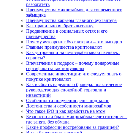
разбогатеть
Преимущества микрозаймов для современного
заёмщика
Преимущества карьеры главного бухгалтера
Как правильно выбрать вытяжку
Продвижение в социальных сетях и его
преимущества
Почему аутсорсинг бухгалтерии – это выгодно
Главные преимущества криптовалют
Как устроены и на чем зарабатывают кешбек-
сервисы?
Впечатления в подарок – почему подарочные
сертификаты так популярны
Современные инвестиции: что следует знать о
покупке криптовалют
Как выбрать надежного брокера: практическое
руководство для спокойной торговли и
инвестиций
Особенности получения денег под залог
Достоинства и особенности микрозаймов
Что такое IPO и как заработать на этом
Безопасно ли брать микрозаймы через интернет –
где занять без обмана
Какие профессии востребованы за границей?
Виды банковских гарантий