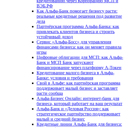
кредитованию через Корпорацию МСП и
ВЭБ.РФ
Как Альфа-Банк помогает бизнесу расти:
реальные кредитные решения под развитие
дела
Партнёрская программа Альфа-Банка: как
привлекать клиентов бизнеса и строить
устойчивый доход
Сервис «Альфа-Босс» для управления
финансами бизнеса: как он меняет правила
игры
Цифровые облигации для МСП: как Альфа-
Банк и МСП Банк запускают
финансирование через платформу А-Токен
Кредитование малого бизнеса в Альфа-
Банке: условия и требования
Свой в Альфе: как партнёрская программа
поддерживает малый бизнес и заставляет
расти сообща
Альфа-Бизнес Онлайн: интернет-банк для
бизнеса, который работает на ваш результат
Альфа-Банк и «Деловая Россия»: как
стратегическое партнёрство поддерживает
малый и средний бизнес
Кредитные линии Альфа-Банк для бизнеса: