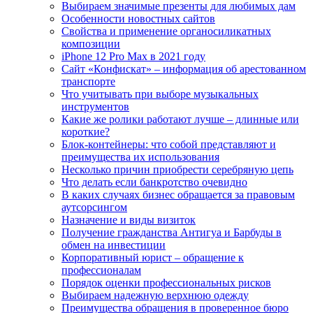
Выбираем значимые презенты для любимых дам
Особенности новостных сайтов
Свойства и применение органосиликатных
композиции
iPhone 12 Pro Max в 2021 году
Сайт «Конфискат» – информация об арестованном
транспорте
Что учитывать при выборе музыкальных
инструментов
Какие же ролики работают лучше – длинные или
короткие?
Блок-контейнеры: что собой представляют и
преимущества их использования
Несколько причин приобрести серебряную цепь
Что делать если банкротство очевидно
В каких случаях бизнес обращается за правовым
аутсорсингом
Назначение и виды визиток
Получение гражданства Антигуа и Барбуды в
обмен на инвестиции
Корпоративный юрист – обращение к
профессионалам
Порядок оценки профессиональных рисков
Выбираем надежную верхнюю одежду
Преимущества обращения в проверенное бюро