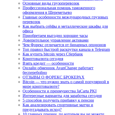
Основные виды грузоперевозок
Профессиональная помощь таможенного
оформления в Шереметьево
Главные особенности международных грузовых
перевозок
Как выбрать сейфы и металлические шкафы для
офиса
Приобретаем выгодно хорошие часы
Доверительное управление активами
Чем Форекс отличается от бинарных опционов
Топ правил быстрой раскрутки канала в Telegram
Как купить bitcoin через Сбербанк
Криптовалюта сегодня
Взять кредит — особенности
Онлайн обменник AvanChange работает
бесперебойно
ОТЗЫВЫ О ФОРЕКС БРОКЕРАХ
Bitcoin — что нужно знать о самой популярной в
мире криптовалюте?
Особенности и преимущества JaCarta PKI
Интересные варианты для заработка сегодня
5 способов получить прибавку к пенсии
Как анализировать спортивные матчи и
предугадывать исход?
10 главных причин, по которым вы не можете