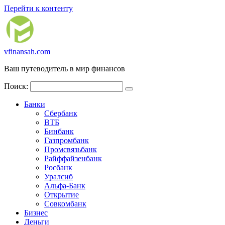
Перейти к контенту
vfinansah.com
Ваш путеводитель в мир финансов
Поиск:
Банки
Сбербанк
ВТБ
Бинбанк
Газпромбанк
Промсвязьбанк
Райффайзенбанк
Росбанк
Уралсиб
Альфа-Банк
Открытие
Совкомбанк
Бизнес
Деньги