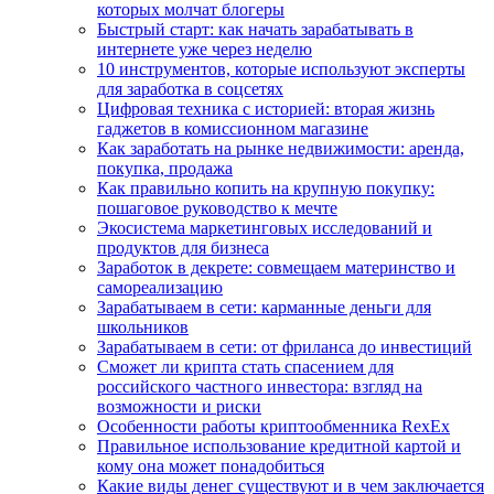
которых молчат блогеры
Быстрый старт: как начать зарабатывать в
интернете уже через неделю
10 инструментов, которые используют эксперты
для заработка в соцсетях
Цифровая техника с историей: вторая жизнь
гаджетов в комиссионном магазине
Как заработать на рынке недвижимости: аренда,
покупка, продажа
Как правильно копить на крупную покупку:
пошаговое руководство к мечте
Экосистема маркетинговых исследований и
продуктов для бизнеса
Заработок в декрете: совмещаем материнство и
самореализацию
Зарабатываем в сети: карманные деньги для
школьников
Зарабатываем в сети: от фриланса до инвестиций
Сможет ли крипта стать спасением для
российского частного инвестора: взгляд на
возможности и риски
Особенности работы криптообменника RexEx
Правильное использование кредитной картой и
кому она может понадобиться
Какие виды денег существуют и в чем заключается