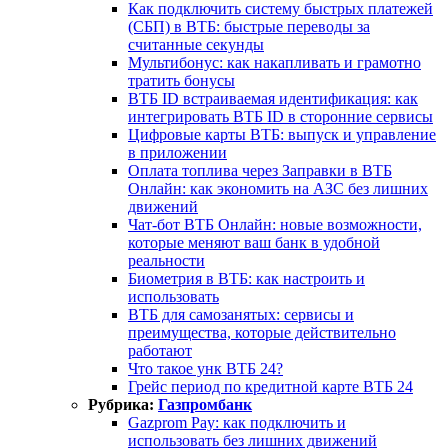
Как подключить систему быстрых платежей
(СБП) в ВТБ: быстрые переводы за
считанные секунды
Мультибонус: как накапливать и грамотно
тратить бонусы
ВТБ ID встраиваемая идентификация: как
интегрировать ВТБ ID в сторонние сервисы
Цифровые карты ВТБ: выпуск и управление
в приложении
Оплата топлива через Заправки в ВТБ
Онлайн: как экономить на АЗС без лишних
движений
Чат-бот ВТБ Онлайн: новые возможности,
которые меняют ваш банк в удобной
реальности
Биометрия в ВТБ: как настроить и
использовать
ВТБ для самозанятых: сервисы и
преимущества, которые действительно
работают
Что такое унк ВТБ 24?
Грейс период по кредитной карте ВТБ 24
Рубрика:
Газпромбанк
Gazprom Pay: как подключить и
использовать без лишних движений