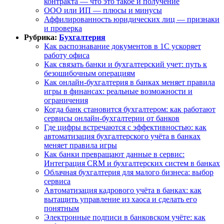
контракта — что это такое и получение
ООО или ИП — плюсы и минусы
Аффилированность юридических лиц — признаки
и проверка
Рубрика:
Бухгалтерия
Как распознавание документов в 1С ускоряет
работу офиса
Как связать банки и бухгалтерский учет: путь к
безошибочным операциям
Как онлайн-бухгалтерия в банках меняет правила
игры в финансах: реальные возможности и
ограничения
Когда банк становится бухгалтером: как работают
сервисы онлайн-бухгалтерии от банков
Где цифры встречаются с эффективностью: как
автоматизация бухгалтерского учёта в банках
меняет правила игры
Как банки превращают данные в сервис:
Интеграция CRM и бухгалтерских систем в банках
Облачная бухгалтерия для малого бизнеса: выбор
сервиса
Автоматизация кадрового учёта в банках: как
вытащить управление из хаоса и сделать его
понятным
Электронные подписи в банковском учёте: как