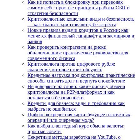
Как не попасть в блокировку при переводах
самому себе: простые принципы работы СБП и
стратегия безопасности
Криптовалютные кошельки: виды и безопасность
— как хранить криптовалюту без стресса
Новые правила выдачи кредитов в России: как
меняется финансовый ландшафт для заемщиков и
банков
Как проверить контрагента на риски
обналичивания: практическое руководство для
современного бизнеса
Криптовалюта против цифрового рубля:
сравнение, которое стоит обсудить
Кредитная нагрузка под контролем: практические
способы снизить долг и вернуть спокойствие
Не доверяйте на слово: какие риски у обмена
криптовалюты на P2P-платформах и как
оставаться в безопасности
Кредиты для бизнеса: виды и требования как
выбрать не ошибиться
Цифровая кредитная карта: будущее платежных
операций или очередная мода?
Как выбрать выгодный курс обмена валюты:
простые советы
Секретные методы заработка на YouTube, о