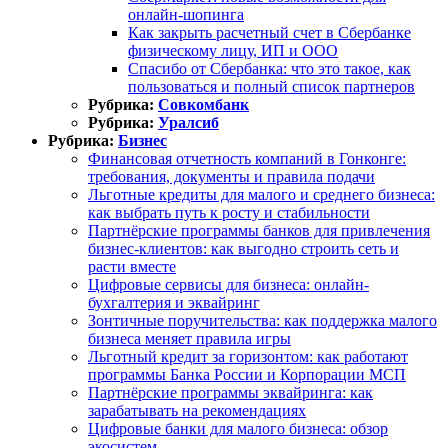
онлайн-шопинга
Как закрыть расчетный счет в Сбербанке
физическому лицу, ИП и ООО
Спасибо от Сбербанка: что это такое, как
пользоваться и полный список партнеров
Рубрика:
Совкомбанк
Рубрика:
Уралсиб
Рубрика:
Бизнес
Финансовая отчетность компаний в Гонконге:
требования, документы и правила подачи
Льготные кредиты для малого и среднего бизнеса:
как выбрать путь к росту и стабильности
Партнёрские программы банков для привлечения
бизнес-клиентов: как выгодно строить сеть и
расти вместе
Цифровые сервисы для бизнеса: онлайн-
бухгалтерия и эквайринг
Зонтичные поручительства: как поддержка малого
бизнеса меняет правила игры
Льготный кредит за горизонтом: как работают
программы Банка России и Корпорации МСП
Партнёрские программы эквайринга: как
зарабатывать на рекомендациях
Цифровые банки для малого бизнеса: обзор
экосистем