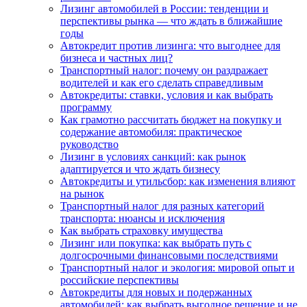
Лизинг автомобилей в России: тенденции и
перспективы рынка — что ждать в ближайшие
годы
Автокредит против лизинга: что выгоднее для
бизнеса и частных лиц?
Транспортный налог: почему он раздражает
водителей и как его сделать справедливым
Автокредиты: ставки, условия и как выбрать
программу
Как грамотно рассчитать бюджет на покупку и
содержание автомобиля: практическое
руководство
Лизинг в условиях санкций: как рынок
адаптируется и что ждать бизнесу
Автокредиты и утильсбор: как изменения влияют
на рынок
Транспортный налог для разных категорий
транспорта: нюансы и исключения
Как выбрать страховку имущества
Лизинг или покупка: как выбрать путь с
долгосрочными финансовыми последствиями
Транспортный налог и экология: мировой опыт и
российские перспективы
Автокредиты для новых и подержанных
автомобилей: как выбрать выгодное решение и не