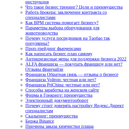
инструкция
Что такое бизнес тренинг? Цели и преимущества
Работа брокера: заключение контракта со
специалистами
Как BPM система помогает бизнесу?
Параметры выбора оборудования для
животноводства
Почему услуги посредников на Таобао так
популярны?
Проп-трейдинг фьючерсами
Как написать бизнес план самому
Антикризисные меры для поддержки бизнеса 2022
ALFA франшиза — покупать франшизу или нет?
Отзывы франчайзи
Франшиза Обратная связь — отзывы о бизнесе
Франшиза Voltron: честная или нет?
Франшиза PriChina: честные или нет?
Способы заработка на женском сайте
Фирма в Гонконге: преимущества
Электронный документооборот
Почему стоит доверять настройку Яндекс.Директ
специалистам
Скальпинг: преимущества
Биржа Binance
Причины заказа химчистки плаща