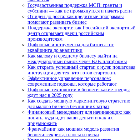
Государственная поддержка МСП: гранты и
субсидии — как не промахнуться и начать расти
От идеи до роста: как кредитные программы
помогают развивать бизнес
Поддержка экспорта: как Российский экспортный
центр открывает двери российским
производителям
Цифровые инструменты для бизнеса: от
эквайринга до аналитики
Как малому и среднему бизнесу выйти на
международный рынок через B2B-платформы
Как открыть успешный стартап с нуля: пошаговая
инструкция для тех, кто готов стартовать
Эффективное управление персоналом:
современные подходы, которые работают
Цифровые технологии в бизнесе: какие тренды
ждут нас в 2025 году
Как создать мощную маркетинговую стратегию
для малого бизнеса без лишних затрат
Финансовый менеджмент для начинающих: как
понять, куда идут ваши деньги и как их
приумножить
Франчайзинг как мощная модель развития
бизнеса: секреты, плюсы и риски