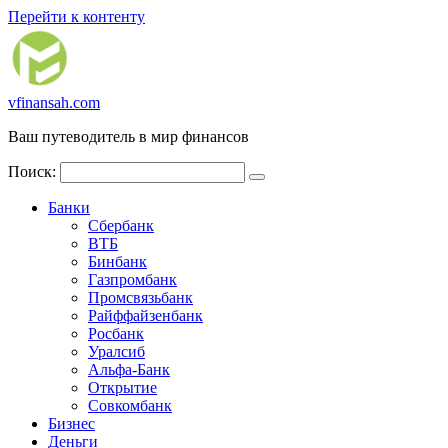
Перейти к контенту
vfinansah.com
Ваш путеводитель в мир финансов
Поиск:
Банки
Сбербанк
ВТБ
Бинбанк
Газпромбанк
Промсвязьбанк
Райффайзенбанк
Росбанк
Уралсиб
Альфа-Банк
Открытие
Совкомбанк
Бизнес
Деньги