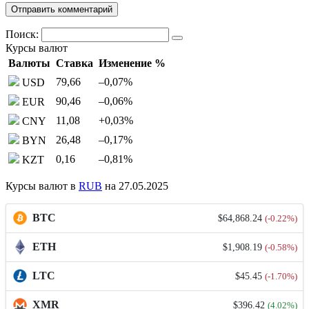
Поиск:
Курсы валют
Валюты
Ставка
Изменение %
79,66
–0,07
%
USD
90,46
–0,06
%
EUR
11,08
+0,03
%
CNY
26,48
–0,17
%
BYN
0,16
–0,81
%
KZT
Курсы валют в
RUB
на 27.05.2025
BTC
$64,868.24
(-0.22%)
ETH
$1,908.19
(-0.58%)
LTC
$45.45
(-1.70%)
XMR
$396.42
(4.02%)