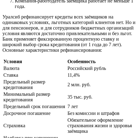
Компания-работодатель заёмщика работает не меньше 1
года.
Уралсиб рефинансирует кредиты всех заёмщиков на
одинаковых условиях, льготных категорий клиентов нет. Но и
для пенсионеров, и для сотрудников бюджетных организаций
условия являются достаточно привлекательными и без льгот.
Банк применяет фиксированную процентную ставку и
широкий выбор срока кредитования (от 1 года до 7 лет).
Основные характеристики рефинансирования:
Условия
Особенность
Валюта
Российский рубль
Ставка
11,4%
Предельный размер
2 млн. руб.
кредитования
Минимальный размер
35 тыс. руб.
кредитования
Предельный срок погашения
7 лет
Досрочное погашение
Без комиссии и штрафов
Обязательное оформление
Страховка
страхования жизни и здоровья
заёмщика
Надбавка при нарушении