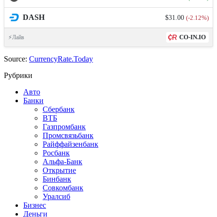
DASH
$31.00
(-2.12%)
CO-IN.IO
⚡Лайв
Source:
CurrencyRate.Today
Рубрики
Авто
Банки
Сбербанк
ВТБ
Газпромбанк
Промсвязьбанк
Райффайзенбанк
Росбанк
Альфа-Банк
Открытие
Бинбанк
Совкомбанк
Уралсиб
Бизнес
Деньги