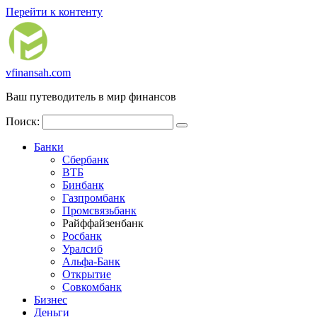
Перейти к контенту
vfinansah.com
Ваш путеводитель в мир финансов
Поиск:
Банки
Сбербанк
ВТБ
Бинбанк
Газпромбанк
Промсвязьбанк
Райффайзенбанк
Росбанк
Уралсиб
Альфа-Банк
Открытие
Совкомбанк
Бизнес
Деньги