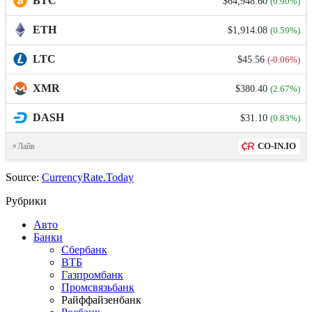
BTC
$64,948.60
(0.90%)
ETH
$1,914.08
(0.59%)
LTC
$45.56
(-0.06%)
XMR
$380.40
(2.67%)
DASH
$31.10
(0.83%)
CO-IN.IO
⚡Лайв
Source:
CurrencyRate.Today
Рубрики
Авто
Банки
Сбербанк
ВТБ
Газпромбанк
Промсвязьбанк
Райффайзенбанк