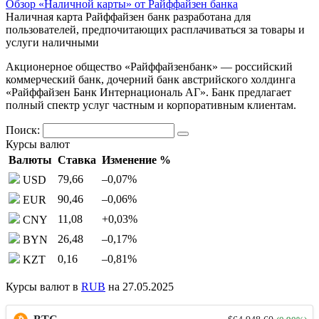
Обзор «Наличной карты» от Райффайзен банка
Наличная карта Райффайзен банк разработана для
пользователей, предпочитающих расплачиваться за товары и
услуги наличными
Акционерное общество «Райффайзенбанк» — российский
коммерческий банк, дочерний банк австрийского холдинга
«Райффайзен Банк Интернациональ АГ». Банк предлагает
полный спектр услуг частным и корпоративным клиентам.
Поиск:
Курсы валют
Валюты
Ставка
Изменение %
79,66
–0,07
%
USD
90,46
–0,06
%
EUR
11,08
+0,03
%
CNY
26,48
–0,17
%
BYN
0,16
–0,81
%
KZT
Курсы валют в
RUB
на 27.05.2025