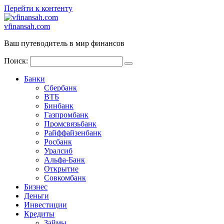
Перейти к контенту
vfinansah.com
Ваш путеводитель в мир финансов
Поиск:
Банки
Сбербанк
ВТБ
Бинбанк
Газпромбанк
Промсвязьбанк
Райффайзенбанк
Росбанк
Уралсиб
Альфа-Банк
Открытие
Совкомбанк
Бизнес
Деньги
Инвестиции
Кредиты
Займы