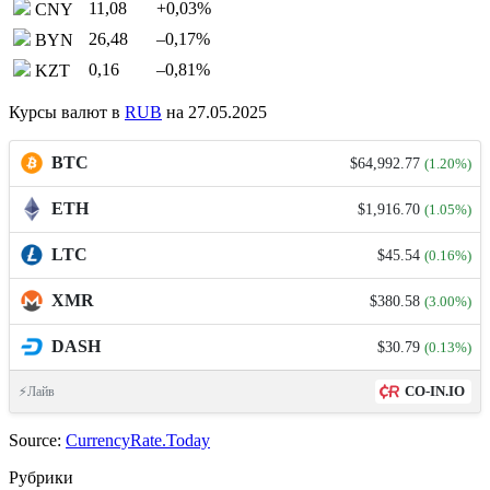
11,08
+0,03
%
CNY
26,48
–0,17
%
BYN
0,16
–0,81
%
KZT
Курсы валют в
RUB
на 27.05.2025
BTC
$64,992.77
(1.20%)
ETH
$1,916.70
(1.05%)
LTC
$45.54
(0.16%)
XMR
$380.58
(3.00%)
DASH
$30.79
(0.13%)
CO-IN.IO
⚡Лайв
Source:
CurrencyRate.Today
Рубрики