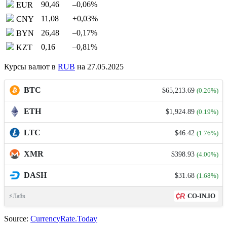
90,46
–0,06
%
EUR
11,08
+0,03
%
CNY
26,48
–0,17
%
BYN
0,16
–0,81
%
KZT
Курсы валют в
RUB
на 27.05.2025
BTC
$65,213.69
(0.26%)
ETH
$1,924.89
(0.19%)
LTC
$46.42
(1.76%)
XMR
$398.93
(4.00%)
DASH
$31.68
(1.68%)
CO-IN.IO
⚡Лайв
Source:
CurrencyRate.Today