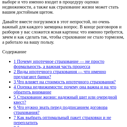
выборе и что именно входит в процедуру оценки
недвижимости, а также как страхование жизни может стать
вашим достойным щитом.
Давайте вместе погрузимся в этот непростой, но очень
важный для каждого заемщика вопрос. В конце разговоров и
разборов у вас сложится ясная картина: что именно требуется,
зачем и как сделать так, чтобы страхование не стало тормозом,
а работало на вашу пользу.
Содержание
1
Почему ипотечное страхование — не просто
формальность, а важная часть процесса
2
Виды ипотечного страхования — что именно
предлагают банки?
3
Что влияет на стоимость ипотечного страхования?
4
Оценка недвижимости: почему она важна и на что
обратить внимание
5
Страхование жизни: надежный щит или очередной
квест?
6
Что нужно знать перед подписанием договора
страхования?
7
Как выбрать оптимальный пакет страховки и не
переплатить