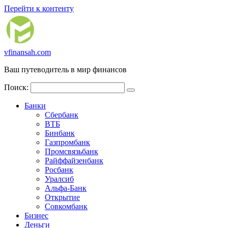
Перейти к контенту
vfinansah.com
Ваш путеводитель в мир финансов
Поиск:
Банки
Сбербанк
ВТБ
Бинбанк
Газпромбанк
Промсвязьбанк
Райффайзенбанк
Росбанк
Уралсиб
Альфа-Банк
Открытие
Совкомбанк
Бизнес
Деньги