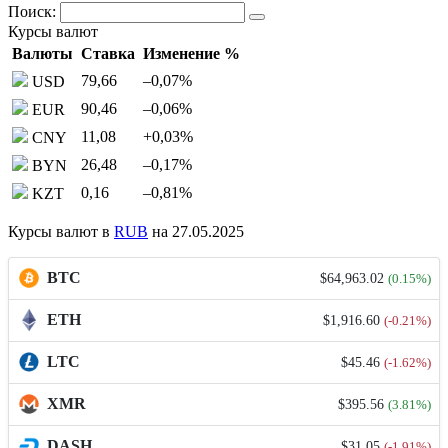
Поиск:
Курсы валют
Валюты
Ставка
Изменение %
79,66
–0,07
%
USD
90,46
–0,06
%
EUR
11,08
+0,03
%
CNY
26,48
–0,17
%
BYN
0,16
–0,81
%
KZT
Курсы валют в
RUB
на 27.05.2025
BTC
$64,963.02
(0.15%)
ETH
$1,916.60
(-0.21%)
LTC
$45.46
(-1.62%)
XMR
$395.56
(3.81%)
DASH
$31.05
(-1.91%)