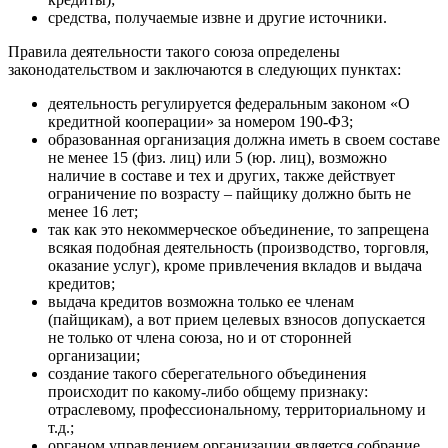
средства, получаемые извне и другие источники.
Правила деятельности такого союза определены
законодательством и заключаются в следующих пунктах:
деятельность регулируется федеральным законом «О
кредитной кооперации» за номером 190-Ф3;
образованная организация должна иметь в своем составе
не менее 15 (физ. лиц) или 5 (юр. лиц), возможно
наличие в составе и тех и других, также действует
ограничение по возрасту – пайщику должно быть не
менее 16 лет;
так как это некоммерческое объединение, то запрещена
всякая подобная деятельность (производство, торговля,
оказание услуг), кроме привлечения вкладов и выдача
кредитов;
выдача кредитов возможна только ее членам
(пайщикам), а вот прием целевых взносов допускается
не только от члена союза, но и от сторонней
организации;
создание такого сберегательного объединения
происходит по какому-либо общему признаку:
отраслевому, профессиональному, территориальному и
т.д.;
органом управлением организации является собрание