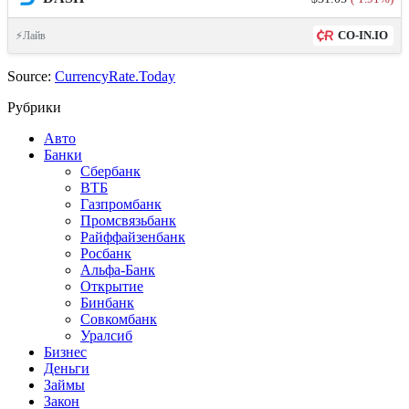
CO-IN.IO
⚡Лайв
Source:
CurrencyRate.Today
Рубрики
Авто
Банки
Сбербанк
ВТБ
Газпромбанк
Промсвязьбанк
Райффайзенбанк
Росбанк
Альфа-Банк
Открытие
Бинбанк
Совкомбанк
Уралсиб
Бизнес
Деньги
Займы
Закон