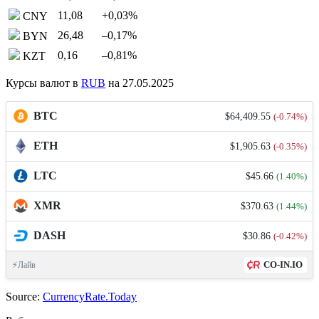
11,08
+0,03
%
CNY
26,48
–0,17
%
BYN
0,16
–0,81
%
KZT
Курсы валют в
RUB
на 27.05.2025
BTC
$64,409.55
(-0.74%)
ETH
$1,905.63
(-0.35%)
LTC
$45.66
(1.40%)
XMR
$370.63
(1.44%)
DASH
$30.86
(-0.42%)
CO-IN.IO
⚡Лайв
Source:
CurrencyRate.Today