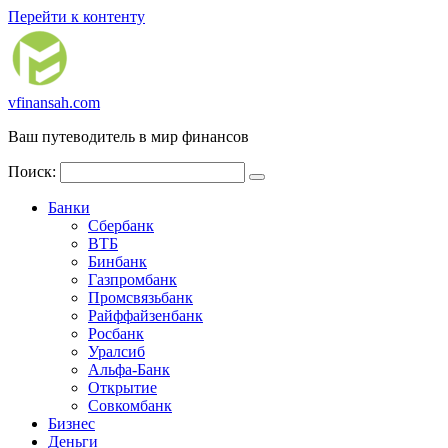
Перейти к контенту
vfinansah.com
Ваш путеводитель в мир финансов
Поиск:
Банки
Сбербанк
ВТБ
Бинбанк
Газпромбанк
Промсвязьбанк
Райффайзенбанк
Росбанк
Уралсиб
Альфа-Банк
Открытие
Совкомбанк
Бизнес
Деньги