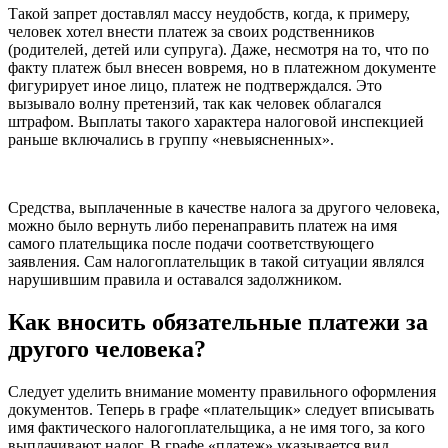
Такой запрет доставлял массу неудобств, когда, к примеру,
человек хотел внести платеж за своих родственников
(родителей, детей или супруга). Даже, несмотря на то, что по
факту платеж был внесен вовремя, но в платежном документе
фигурирует иное лицо, платеж не подтверждался. Это
вызывало волну претензий, так как человек облагался
штрафом. Выплаты такого характера налоговой инспекцией
раньше включались в группу «невыясненных».
Средства, выплаченные в качестве налога за другого человека,
можно было вернуть либо перенаправить платеж на имя
самого плательщика после подачи соответствующего
заявления. Сам налогоплательщик в такой ситуации являлся
нарушившим правила и оставался задолжником.
Как вносить обязательные платежи за
другого человека?
Следует уделить внимание моменту правильного оформления
документов. Теперь в графе «плательщик» следует вписывать
имя фактического налогоплательщика, а не имя того, за кого
выплачивают налог. В графе «платеж» указывается вид