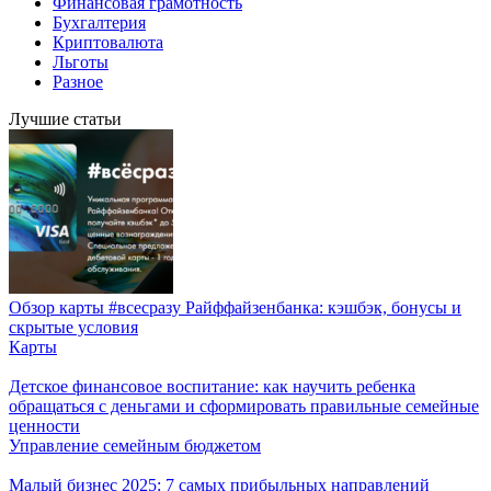
Финансовая грамотность
Бухгалтерия
Криптовалюта
Льготы
Разное
Лучшие статьи
Обзор карты #всесразу Райффайзенбанка: кэшбэк, бонусы и
скрытые условия
Карты
Детское финансовое воспитание: как научить ребенка
обращаться с деньгами и сформировать правильные семейные
ценности
Управление семейным бюджетом
Малый бизнес 2025: 7 самых прибыльных направлений