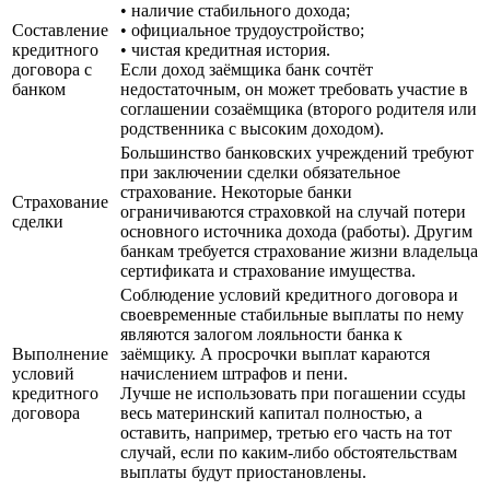
• наличие стабильного дохода;
Составление
• официальное трудоустройство;
кредитного
• чистая кредитная история.
договора с
Если доход заёмщика банк сочтёт
банком
недостаточным, он может требовать участие в
соглашении созаёмщика (второго родителя или
родственника с высоким доходом).
Большинство банковских учреждений требуют
при заключении сделки обязательное
страхование. Некоторые банки
Страхование
ограничиваются страховкой на случай потери
сделки
основного источника дохода (работы). Другим
банкам требуется страхование жизни владельца
сертификата и страхование имущества.
Соблюдение условий кредитного договора и
своевременные стабильные выплаты по нему
являются залогом лояльности банка к
Выполнение
заёмщику. А просрочки выплат караются
условий
начислением штрафов и пени.
кредитного
Лучше не использовать при погашении ссуды
договора
весь материнский капитал полностью, а
оставить, например, третью его часть на тот
случай, если по каким-либо обстоятельствам
выплаты будут приостановлены.