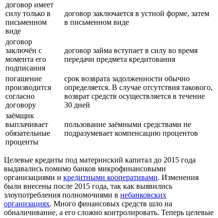
договор имеет
силу только в
договор заключается в устной форме, затем
письменном
в письменном виде
виде
договор
заключён с
договор займа вступает в силу во время
момента его
передачи предмета кредитования
подписания
погашение
срок возврата задолженности обычно
производится
определяется. В случае отсутствия такового,
согласно
возврат средств осуществляется в течение
договору
30 дней
заёмщик
выплачивает
пользование заёмными средствами не
обязательные
подразумевает компенсацию процентов
проценты
Целевые кредиты под материнский капитал до 2015 года
выдавались помимо банков микрофинансовыми
организациями и
кредитными кооперативами
. Изменения
были внесены после 2015 года, так как выявились
злоупотребления полномочиями в
небанковских
организациях
. Много финансовых средств шло на
обналичивание, а его сложно контролировать. Теперь целевые