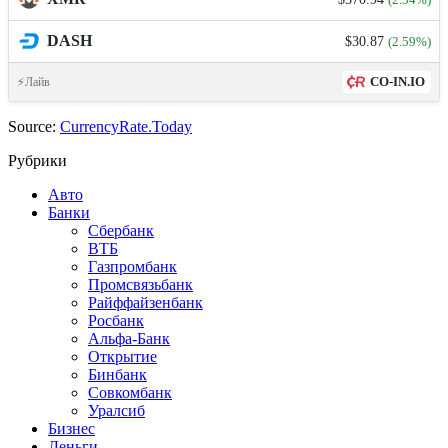
(2.34%)
DASH
$30.87
(2.59%)
CO-IN.IO
⚡Лайв
Source:
CurrencyRate.Today
Рубрики
Авто
Банки
Сбербанк
ВТБ
Газпромбанк
Промсвязьбанк
Райффайзенбанк
Росбанк
Альфа-Банк
Открытие
Бинбанк
Совкомбанк
Уралсиб
Бизнес
Деньги