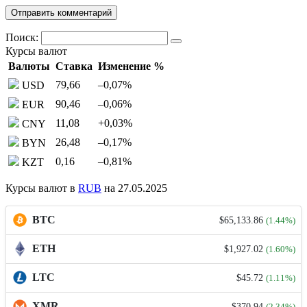
Поиск:
Курсы валют
Валюты
Ставка
Изменение %
79,66
–0,07
%
USD
90,46
–0,06
%
EUR
11,08
+0,03
%
CNY
26,48
–0,17
%
BYN
0,16
–0,81
%
KZT
Курсы валют в
RUB
на 27.05.2025
BTC
$65,133.86
(1.44%)
ETH
$1,927.02
(1.60%)
LTC
$45.72
(1.11%)
XMR
$370.94