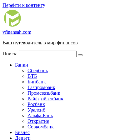
Перейти к контенту
vfinansah.com
Ваш путеводитель в мир финансов
Поиск:
Банки
Сбербанк
ВТБ
Бинбанк
Газпромбанк
Промсвязьбанк
Райффайзенбанк
Росбанк
Уралсиб
Альфа-Банк
Открытие
Совкомбанк
Бизнес
Деньги