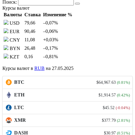
Поиск:
Курсы валют
Валюты
Ставка
Изменение %
79,66
–0,07
%
USD
90,46
–0,06
%
EUR
11,08
+0,03
%
CNY
26,48
–0,17
%
BYN
0,16
–0,81
%
KZT
Курсы валют в
RUB
на 27.05.2025
BTC
$64,967.63
(0.81%)
ETH
$1,914.57
(0.42%)
LTC
$45.52
(-0.04%)
XMR
$377.79
(2.81%)
DASH
$30.97
(0.51%)