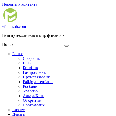
Перейти к контенту
vfinansah.com
Ваш путеводитель в мир финансов
Поиск:
Банки
Сбербанк
ВТБ
Бинбанк
Газпромбанк
Промсвязьбанк
Райффайзенбанк
Росбанк
Уралсиб
Альфа-Банк
Открытие
Совкомбанк
Бизнес
Деньги