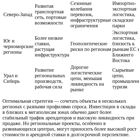
Сезонные
Импортно-
Развитая
колебания
экспортная
транспортная
Северо-Запад
перевозок,
логистика,
сеть, портовые
инфраструктурные
складские
возможности
ограничения
парки
Экспортная
Более низкие
логистика,
Юг и
ставки,
Геополитические
близость к
черноморские
растущая
риски по регионам
рынкам ЕС 
регионы
инфраструктура
Ближнего
Востока
Дорогие
Развитие
Сырьевые
логистические
Урал и
региональных
цепи,
цепи, меньшая
Сибирь
производств,
промышлен
ликвидность на
рабочая сила
туризм
рынке
Оптимальная стратегия — сочетать объекты в нескольких
регионах с разными профилями спроса. Инвестиции в склады
в близких к мегаполисам зонах обычно дают более
стабильный трафик арендаторов и высокую ликвидность при
продаже. Но региональные проекты, особенно в
развивающихся центрах, могут приносить более высокий рост
стоимости и арендной ставки в долгосрочной перспективе.