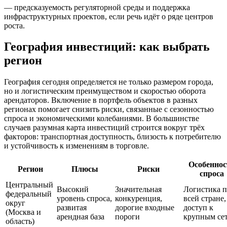
— предсказуемость регуляторной среды и поддержка
инфраструктурных проектов, если речь идёт о ряде центров
роста.
География инвестиций: как выбрать
регион
География сегодня определяется не только размером города,
но и логистическим преимуществом и скоростью оборота
арендаторов. Включение в портфель объектов в разных
регионах помогает снизить риски, связанные с сезонностью
спроса и экономическими колебаниями. В большинстве
случаев разумная карта инвестиций строится вокруг трёх
факторов: транспортная доступность, близость к потребителю
и устойчивость к изменениям в торговле.
Особеннос
Регион
Плюсы
Риски
спроса
Центральный
Высокий
Значительная
Логистика 
федеральный
уровень спроса,
конкуренция,
всей стране,
округ
развитая
дорогие входные
доступ к
(Москва и
арендная база
пороги
крупным се
область)