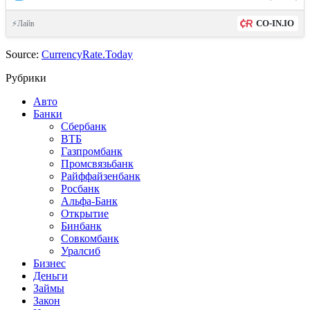
CO-IN.IO
⚡Лайв
Source:
CurrencyRate.Today
Рубрики
Авто
Банки
Сбербанк
ВТБ
Газпромбанк
Промсвязьбанк
Райффайзенбанк
Росбанк
Альфа-Банк
Открытие
Бинбанк
Совкомбанк
Уралсиб
Бизнес
Деньги
Займы
Закон