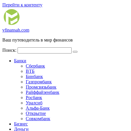
Перейти к контенту
vfinansah.com
Ваш путеводитель в мир финансов
Поиск:
Банки
Сбербанк
ВТБ
Бинбанк
Газпромбанк
Промсвязьбанк
Райффайзенбанк
Росбанк
Уралсиб
Альфа-Банк
Открытие
Совкомбанк
Бизнес
Деньги