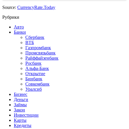
Source:
CurrencyRate.Today
Рубрики
Авто
Банки
Сбербанк
ВТБ
Газпромбанк
Промсвязьбанк
Райффайзенбанк
Росбанк
Альфа-Банк
Открытие
Бинбанк
Совкомбанк
Уралсиб
Бизнес
Деньги
Займы
Закон
Инвестиции
Карты
Кредиты