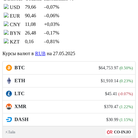
79,66
–0,07
%
USD
90,46
–0,06
%
EUR
11,08
+0,03
%
CNY
26,48
–0,17
%
BYN
0,16
–0,81
%
KZT
Курсы валют в
RUB
на 27.05.2025
BTC
$64,753.97
(0.50%)
ETH
$1,910.14
(0.23%)
LTC
$45.41
(-0.07%)
XMR
$370.47
(1.22%)
DASH
$30.99
(1.15%)
CO-IN.IO
⚡Лайв