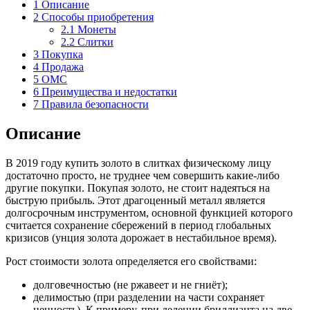
1
Описание
2
Способы приобретения
2.1
Монеты
2.2
Слитки
3
Покупка
4
Продажа
5
ОМС
6
Преимущества и недостатки
7
Правила безопасности
Описание
В 2019 году купить золото в слитках физическому лицу
достаточно просто, не труднее чем совершить какие-либо
другие покупки. Покупая золото, не стоит надеяться на
быструю прибыль. Этот драгоценный металл является
долгосрочным инструментом, основной функцией которого
считается сохранение сбережений в период глобальных
кризисов (унция золота дорожает в нестабильное время).
Рост стоимости золота определяется его свойствами:
долговечностью (не ржавеет и не гниёт);
делимостью (при разделении на части сохраняет
ценность). К примеру, при делении бриллианта на две