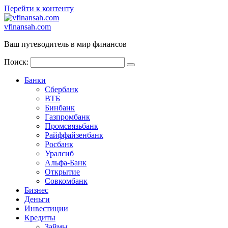
Перейти к контенту
vfinansah.com
Ваш путеводитель в мир финансов
Поиск:
Банки
Сбербанк
ВТБ
Бинбанк
Газпромбанк
Промсвязьбанк
Райффайзенбанк
Росбанк
Уралсиб
Альфа-Банк
Открытие
Совкомбанк
Бизнес
Деньги
Инвестиции
Кредиты
Займы