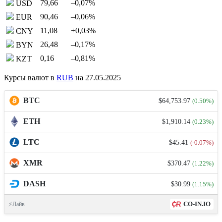
79,66
–0,07
%
USD
90,46
–0,06
%
EUR
11,08
+0,03
%
CNY
26,48
–0,17
%
BYN
0,16
–0,81
%
KZT
Курсы валют в
RUB
на 27.05.2025
BTC
$64,753.97
(0.50%)
ETH
$1,910.14
(0.23%)
LTC
$45.41
(-0.07%)
XMR
$370.47
(1.22%)
DASH
$30.99
(1.15%)
CO-IN.IO
⚡Лайв