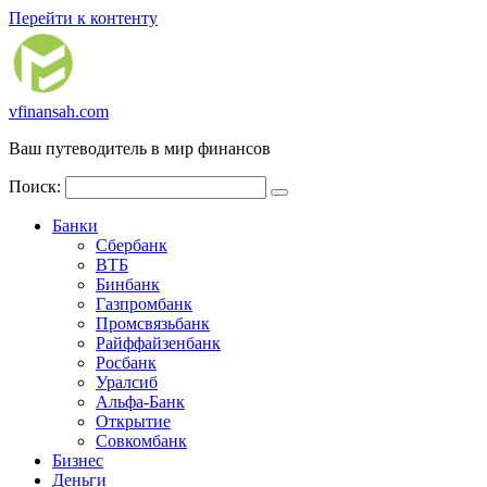
Перейти к контенту
vfinansah.com
Ваш путеводитель в мир финансов
Поиск:
Банки
Сбербанк
ВТБ
Бинбанк
Газпромбанк
Промсвязьбанк
Райффайзенбанк
Росбанк
Уралсиб
Альфа-Банк
Открытие
Совкомбанк
Бизнес
Деньги