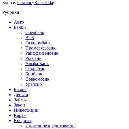
Source:
CurrencyRate.Today
Рубрики
Авто
Банки
Сбербанк
ВТБ
Газпромбанк
Промсвязьбанк
Райффайзенбанк
Росбанк
Альфа-Банк
Открытие
Бинбанк
Совкомбанк
Уралсиб
Бизнес
Деньги
Займы
Закон
Инвестиции
Карты
Кредиты
Ипотечное кредитование