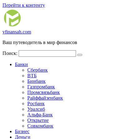
Перейти к контенту
vfinansah.com
Ваш путеводитель в мир финансов
Поиск:
Банки
Сбербанк
ВТБ
Бинбанк
Газпромбанк
Промсвязьбанк
Райффайзенбанк
Росбанк
Уралсиб
Альфа-Банк
Открытие
Совкомбанк
Бизнес
Деньги