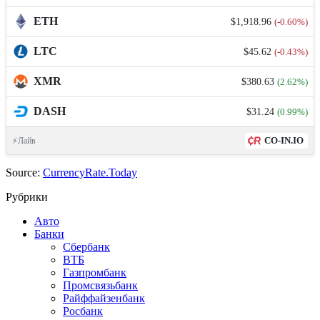
ETH
$1,918.96
(-0.60%)
LTC
$45.62
(-0.43%)
XMR
$380.63
(2.62%)
DASH
$31.24
(0.99%)
CO-IN.IO
⚡Лайв
Source:
CurrencyRate.Today
Рубрики
Авто
Банки
Сбербанк
ВТБ
Газпромбанк
Промсвязьбанк
Райффайзенбанк
Росбанк