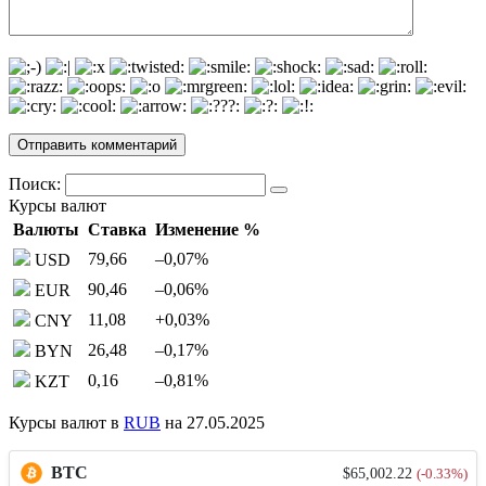
Поиск:
Курсы валют
Валюты
Ставка
Изменение %
79,66
–0,07
%
USD
90,46
–0,06
%
EUR
11,08
+0,03
%
CNY
26,48
–0,17
%
BYN
0,16
–0,81
%
KZT
Курсы валют в
RUB
на 27.05.2025
BTC
$65,002.22
(-0.33%)