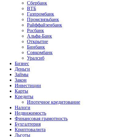
Сбербанк
ВТБ
Газпромбанк
Промсвязьбанк
Райффайзенбанк
Росбанк
Альфа-Банк
Открытие
Бинбанк
Совкомбанк
Уралсиб
Бизнес
Деньги
Займы
Закон
Инвестиции
Карты
Кредиты
Ипотечное кредитование
Налоги
Недвижимость
Финансовая грамотность
Бухгалтерия
Криптовалюта
Льготы