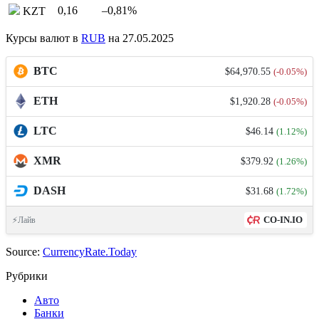
0,16
–0,81
%
KZT
Курсы валют в
RUB
на 27.05.2025
BTC
$64,970.55
(-0.05%)
ETH
$1,920.28
(-0.05%)
LTC
$46.14
(1.12%)
XMR
$379.92
(1.26%)
DASH
$31.68
(1.72%)
CO-IN.IO
⚡Лайв
Source:
CurrencyRate.Today
Рубрики
Авто
Банки