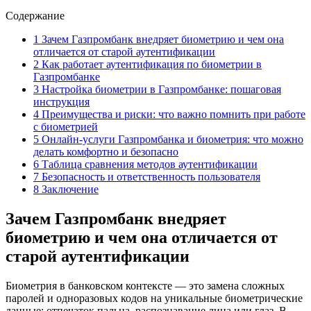
Содержание
1
Зачем Газпромбанк внедряет биометрию и чем она
отличается от старой аутентификации
2
Как работает аутентификация по биометрии в
Газпромбанке
3
Настройка биометрии в Газпромбанке: пошаговая
инструкция
4
Преимущества и риски: что важно помнить при работе
с биометрией
5
Онлайн-услуги Газпромбанка и биометрия: что можно
делать комфортно и безопасно
6
Таблица сравнения методов аутентификации
7
Безопасность и ответственность пользователя
8
Заключение
Зачем Газпромбанк внедряет
биометрию и чем она отличается от
старой аутентификации
Биометрия в банковском контексте — это замена сложных
паролей и одноразовых кодов на уникальные биометрические
данные: отпечаток пальца, распознавание лица или глаз. В