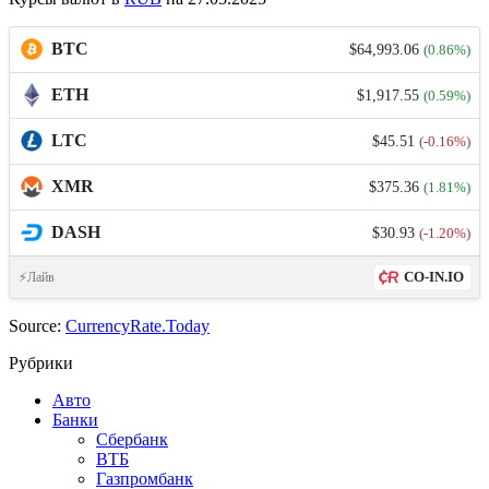
BTC
$64,993.06
(0.86%)
ETH
$1,917.55
(0.59%)
LTC
$45.51
(-0.16%)
XMR
$375.36
(1.81%)
DASH
$30.93
(-1.20%)
CO-IN.IO
⚡Лайв
Source:
CurrencyRate.Today
Рубрики
Авто
Банки
Сбербанк
ВТБ
Газпромбанк