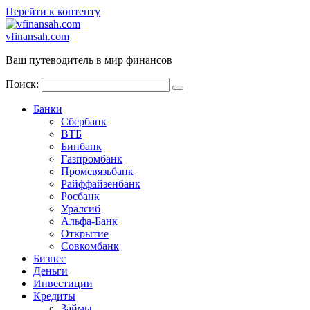
Перейти к контенту
vfinansah.com
Ваш путеводитель в мир финансов
Поиск:
Банки
Сбербанк
ВТБ
Бинбанк
Газпромбанк
Промсвязьбанк
Райффайзенбанк
Росбанк
Уралсиб
Альфа-Банк
Открытие
Совкомбанк
Бизнес
Деньги
Инвестиции
Кредиты
Займы