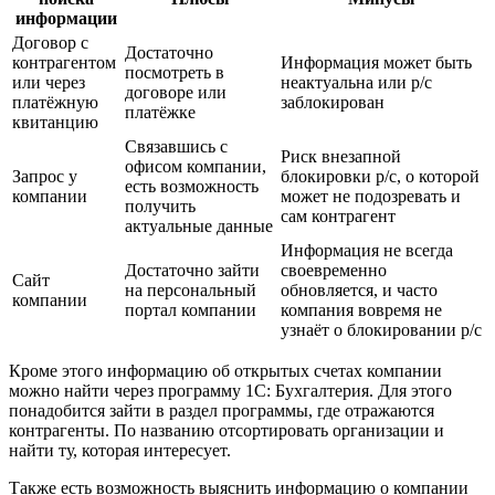
информации
Договор с
Достаточно
контрагентом
Информация может быть
посмотреть в
или через
неактуальна или р/с
договоре или
платёжную
заблокирован
платёжке
квитанцию
Связавшись с
Риск внезапной
офисом компании,
Запрос у
блокировки р/с, о которой
есть возможность
компании
может не подозревать и
получить
сам контрагент
актуальные данные
Информация не всегда
Достаточно зайти
своевременно
Сайт
на персональный
обновляется, и часто
компании
портал компании
компания вовремя не
узнаёт о блокировании р/с
Кроме этого информацию об открытых счетах компании
можно найти через программу 1С: Бухгалтерия. Для этого
понадобится зайти в раздел программы, где отражаются
контрагенты. По названию отсортировать организации и
найти ту, которая интересует.
Также есть возможность выяснить информацию о компании