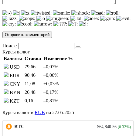
Поиск:
Курсы валют
Валюты
Ставка
Изменение %
79,66
–0,07
%
USD
90,46
–0,06
%
EUR
11,08
+0,03
%
CNY
26,48
–0,17
%
BYN
0,16
–0,81
%
KZT
Курсы валют в
RUB
на 27.05.2025
BTC
$64,840.56
(0.32%)