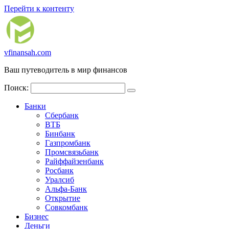
Перейти к контенту
vfinansah.com
Ваш путеводитель в мир финансов
Поиск:
Банки
Сбербанк
ВТБ
Бинбанк
Газпромбанк
Промсвязьбанк
Райффайзенбанк
Росбанк
Уралсиб
Альфа-Банк
Открытие
Совкомбанк
Бизнес
Деньги