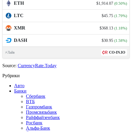
ETH
$1,914.07
(0.50%)
LTC
$45.75
(1.79%)
XMR
$368.13
(1.18%)
DASH
$30.95
(1.58%)
CO-IN.IO
⚡Лайв
Source:
CurrencyRate.Today
Рубрики
Авто
Банки
Сбербанк
ВТБ
Газпромбанк
Промсвязьбанк
Райффайзенбанк
Росбанк
Альфа-Банк