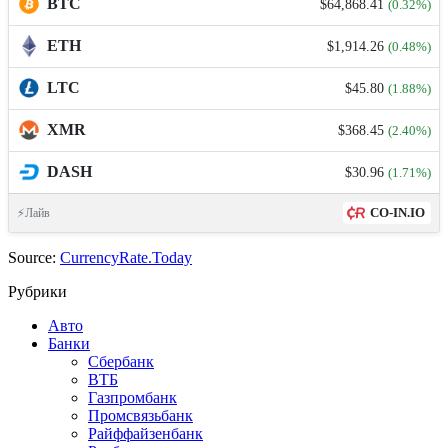
BTC
$64,868.41
(0.32%)
ETH
$1,914.26
(0.48%)
LTC
$45.80
(1.88%)
XMR
$368.45
(2.40%)
DASH
$30.96
(1.71%)
CO-IN.IO
⚡Лайв
Source:
CurrencyRate.Today
Рубрики
Авто
Банки
Сбербанк
ВТБ
Газпромбанк
Промсвязьбанк
Райффайзенбанк