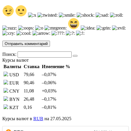
Поиск:
Курсы валют
Валюты
Ставка
Изменение %
79,66
–0,07
%
USD
90,46
–0,06
%
EUR
11,08
+0,03
%
CNY
26,48
–0,17
%
BYN
0,16
–0,81
%
KZT
Курсы валют в
RUB
на 27.05.2025