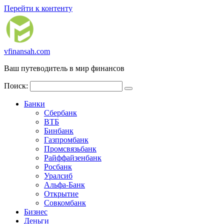
Перейти к контенту
vfinansah.com
Ваш путеводитель в мир финансов
Поиск:
Банки
Сбербанк
ВТБ
Бинбанк
Газпромбанк
Промсвязьбанк
Райффайзенбанк
Росбанк
Уралсиб
Альфа-Банк
Открытие
Совкомбанк
Бизнес
Деньги