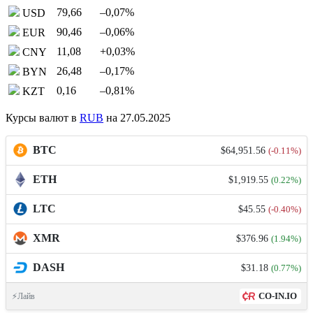
79,66
–0,07
%
USD
90,46
–0,06
%
EUR
11,08
+0,03
%
CNY
26,48
–0,17
%
BYN
0,16
–0,81
%
KZT
Курсы валют в
RUB
на 27.05.2025
BTC
$64,951.56
(-0.11%)
ETH
$1,919.55
(0.22%)
LTC
$45.55
(-0.40%)
XMR
$376.96
(1.94%)
DASH
$31.18
(0.77%)
CO-IN.IO
⚡Лайв