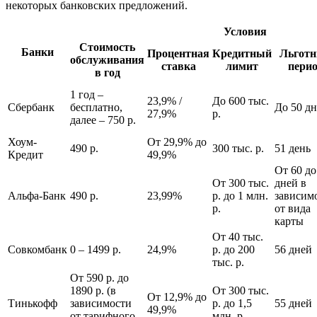
некоторых банковских предложений.
Условия
Стоимость
Банки
Процентная
Кредитный
Льгот
обслуживания
ставка
лимит
пери
в год
1 год –
23,9% /
До 600 тыс.
Сбербанк
бесплатно,
До 50 д
27,9%
р.
далее – 750 р.
Хоум-
От 29,9% до
490 р.
300 тыс. р.
51 день
Кредит
49,9%
От 60 до
От 300 тыс.
дней в
Альфа-Банк
490 р.
23,99%
р. до 1 млн.
зависим
р.
от вида
карты
От 40 тыс.
Совкомбанк
0 – 1499 р.
24,9%
р. до 200
56 дней
тыс. р.
От 590 р. до
1890 р. (в
От 300 тыс.
От 12,9% до
Тинькофф
зависимости
р. до 1,5
55 дней
49,9%
от тарифного
млн. р.