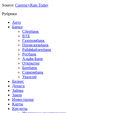
Source:
CurrencyRate.Today
Рубрики
Авто
Банки
Сбербанк
ВТБ
Газпромбанк
Промсвязьбанк
Райффайзенбанк
Росбанк
Альфа-Банк
Открытие
Бинбанк
Совкомбанк
Уралсиб
Бизнес
Деньги
Займы
Закон
Инвестиции
Карты
Кредиты