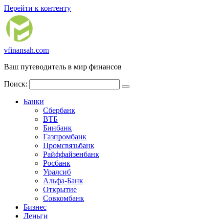
Перейти к контенту
vfinansah.com
Ваш путеводитель в мир финансов
Поиск:
Банки
Сбербанк
ВТБ
Бинбанк
Газпромбанк
Промсвязьбанк
Райффайзенбанк
Росбанк
Уралсиб
Альфа-Банк
Открытие
Совкомбанк
Бизнес
Деньги