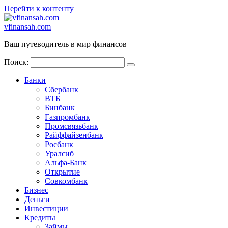
Перейти к контенту
vfinansah.com
Ваш путеводитель в мир финансов
Поиск:
Банки
Сбербанк
ВТБ
Бинбанк
Газпромбанк
Промсвязьбанк
Райффайзенбанк
Росбанк
Уралсиб
Альфа-Банк
Открытие
Совкомбанк
Бизнес
Деньги
Инвестиции
Кредиты
Займы