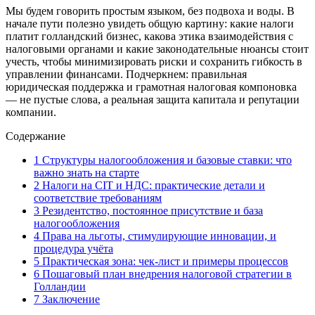
Мы будем говорить простым языком, без подвоха и воды. В
начале пути полезно увидеть общую картину: какие налоги
платит голландский бизнес, какова этика взаимодействия с
налоговыми органами и какие законодательные нюансы стоит
учесть, чтобы минимизировать риски и сохранить гибкость в
управлении финансами. Подчеркнем: правильная
юридическая поддержка и грамотная налоговая компоновка
— не пустые слова, а реальная защита капитала и репутации
компании.
Содержание
1
Структуры налогообложения и базовые ставки: что
важно знать на старте
2
Налоги на CIT и НДС: практические детали и
соответствие требованиям
3
Резидентство, постоянное присутствие и база
налогообложения
4
Права на льготы, стимулирующие инновации, и
процедура учёта
5
Практическая зона: чек-лист и примеры процессов
6
Пошаговый план внедрения налоговой стратегии в
Голландии
7
Заключение