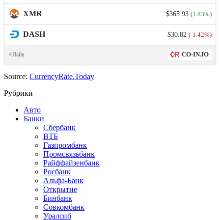
XMR
$365.93
(1.83%)
DASH
$30.82
(-1.42%)
CO-IN.IO
⚡Лайв
Source:
CurrencyRate.Today
Рубрики
Авто
Банки
Сбербанк
ВТБ
Газпромбанк
Промсвязьбанк
Райффайзенбанк
Росбанк
Альфа-Банк
Открытие
Бинбанк
Совкомбанк
Уралсиб