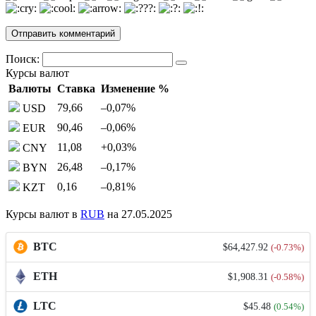
Поиск:
Курсы валют
Валюты
Ставка
Изменение %
79,66
–0,07
%
USD
90,46
–0,06
%
EUR
11,08
+0,03
%
CNY
26,48
–0,17
%
BYN
0,16
–0,81
%
KZT
Курсы валют в
RUB
на 27.05.2025
BTC
$64,427.92
(-0.73%)
ETH
$1,908.31
(-0.58%)
LTC
$45.48
(0.54%)