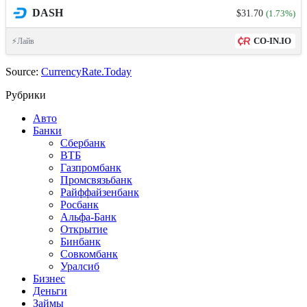
DASH
$31.70
(1.73%)
CO-IN.IO
⚡Лайв
Source:
CurrencyRate.Today
Рубрики
Авто
Банки
Сбербанк
ВТБ
Газпромбанк
Промсвязьбанк
Райффайзенбанк
Росбанк
Альфа-Банк
Открытие
Бинбанк
Совкомбанк
Уралсиб
Бизнес
Деньги
Займы