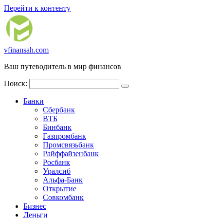
Перейти к контенту
vfinansah.com
Ваш путеводитель в мир финансов
Поиск:
Банки
Сбербанк
ВТБ
Бинбанк
Газпромбанк
Промсвязьбанк
Райффайзенбанк
Росбанк
Уралсиб
Альфа-Банк
Открытие
Совкомбанк
Бизнес
Деньги