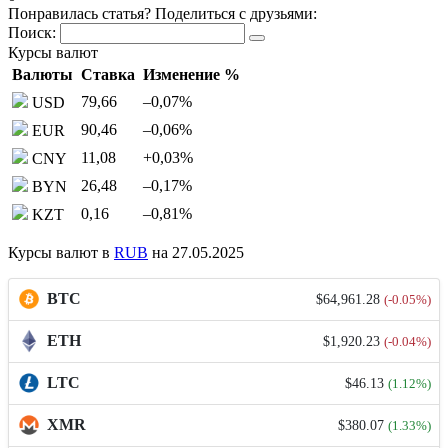
Понравилась статья? Поделиться с друзьями:
Поиск:
Курсы валют
Валюты
Ставка
Изменение %
79,66
–0,07
%
USD
90,46
–0,06
%
EUR
11,08
+0,03
%
CNY
26,48
–0,17
%
BYN
0,16
–0,81
%
KZT
Курсы валют в
RUB
на 27.05.2025
BTC
$64,961.28
(-0.05%)
ETH
$1,920.23
(-0.04%)
LTC
$46.13
(1.12%)
XMR
$380.07
(1.33%)