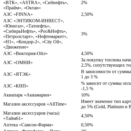
«ВТК», «ASTRA», «Сибнефть»,
2%
«Прайм», «Октан»
АЗС «FINNA»
2,50%
АЗС «ЭНТИКОМ-ИНВЕСТ»,
«Юнигаз», «Татнефть»,
«СибирьНефть», «Рос&Нефть»,
3%
«Петролстарт», «Нефтемаркет»,
«Н1», «Кондор-2», «City Oil»,
«Движение»
АЗС «Виктория-Ойл»
4,50%
За покупку топлива начи
АЗС «ОМНИ»
2,5%, сопутствующих то
В зависимости от суммы
АЗС «ЯТЭК»
1 до 3 %
% зависит от суммы опл
АЗС «КНП»
-1,5 %
Аквапарк «Аквамарин»
10%
Имеет значение тип кар
Магазин аксессуаров «AllTime»
до 5% (Gold, Platinum и B
Магазин аксессуаров (часы)
4,50%
«Тайм61»
Аптека «Самсон-Фарма»
0,50%