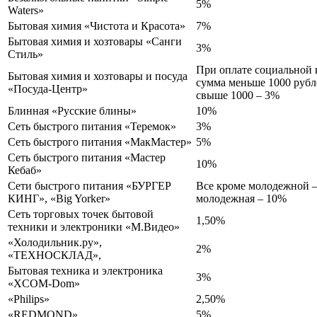
5%
Waters»
Бытовая химия «Чистота и Красота»
7%
Бытовая химия и хозтовары «Санги
3%
Стиль»
При оплате социальной к
Бытовая химия и хозтовары и посуда
сумма меньше 1000 рубл
«Посуда-Центр»
свыше 1000 – 3%
Блинная «Русские блины»
10%
Сеть быстрого питания «Теремок»
3%
Сеть быстрого питания «МакМастер»
5%
Сеть быстрого питания «Мастер
10%
Кебаб»
Сети быстрого питания «БУРГЕР
Все кроме молодежной –
КИНГ», «Big Yorker»
молодежная – 10%
Сеть торговых точек бытовой
1,50%
техники и электроники «М.Видео»
«Холодильник.ру»,
2%
«ТЕХНОСКЛАД»,
Бытовая техника и электроника
3%
«XCOM-Dom»
«Philips»
2,50%
«REDMOND»
5%