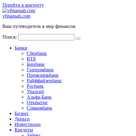
Перейти к контенту
vfinansah.com
Ваш путеводитель в мир финансов
Поиск:
Банки
Сбербанк
ВТБ
Бинбанк
Газпромбанк
Промсвязьбанк
Райффайзенбанк
Росбанк
Уралсиб
Альфа-Банк
Открытие
Совкомбанк
Бизнес
Деньги
Инвестиции
Кредиты
Займы