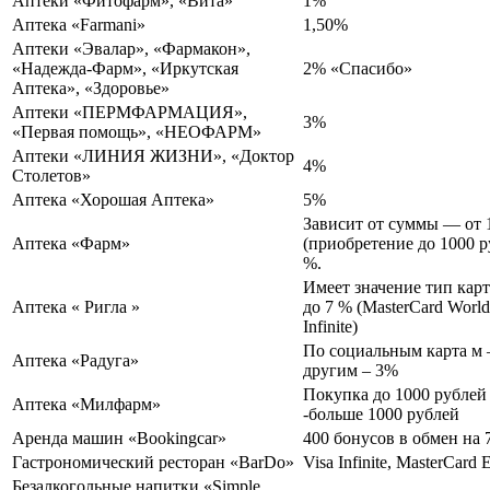
Аптеки «Фитофарм», «Вита»
1%
Аптека «Farmani»
1,50%
Аптеки «Эвалар», «Фармакон»,
«Надежда-Фарм», «Иркутская
2% «Спасибо»
Аптека», «Здоровье»
Аптеки «ПЕРМФАРМАЦИЯ»,
3%
«Первая помощь», «НЕОФАРМ»
Аптеки «ЛИНИЯ ЖИЗНИ», «Доктор
4%
Столетов»
Аптека «Хорошая Аптека»
5%
Зависит от суммы — от
Аптека «Фарм»
(приобретение до 1000 р
%.
Имеет значение тип кар
Аптека « Ригла »
до 7 % (MasterCard World 
Infinite)
По социальным карта м 
Аптека «Радуга»
другим – 3%
Покупка до 1000 рублей
Аптека «Милфарм»
-больше 1000 рублей
Аренда машин «Bookingcar»
400 бонусов в обмен на
Гастрономический ресторан «BarDo»
Visa Infinite, MasterCard 
Безалкогольные напитки «Simple