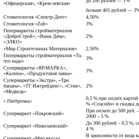
до 200 рублей — 1%
«Офицерская», «Крем-левская»
больше 401 рублей — 3
Стоматология «Спектр-Дент»
4,50%
Стоматология «Zub»
3%
Гипермаркеты стройматериалов
«ДоброСтрой», «Ваша Дача»,
2%
«ЭЛКО»
«Мир Строительных Материалов»
2,50%
Гипермаркеты стройматериалов «То,
3%
что надо»
Супермаркеты «ЯР.МАРКА»,
3%
«Калина», «Продуктовая лавка»
Супермаркеты «Экстра», «Три
банана», «ТГ Ижтрейдинг», «Стик»,
2%
«Медведь»
0,5 % при оплате картой
« Пятёрочка»
% «Спасибо» и скидка д
При оплате до 500 руб. 
Супермаркет «Покровский»
2000 – 5 %
До 300 рублей – 0,5 %, 
Супермаркет «Николаевский»
4 %
В зависимости от вида к
Супермаркет «Мир вкуса»