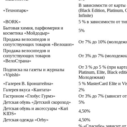
В зависимости от карты 
«Технопарк»
(Black Edition, Platinum, G
Infinite)
«BORK»
5 % в зависимости от ти
Бытовая химия, парфюмерия и
5%
косметика «Мойдодыр»
Продажа велосипедов и
От 7% до 10% (молодежн
сопутствующих товаров «Велошоп»
Продажа велосипедов и
сопутствующих товаров
От 3% до 7% (молодежна
«ВелоСтрана»
От 3 % до 5 % (при картах
Подписка на газеты и журналы
Platinum, Elite, Black edit
«Vipishi»
Молодежная)
«Галерея В. Бронштейна»
5 % MasterCard Elite и Vis
Галерея вкуса «Кантата»
2%
Гастроном «Глобус Гурмэ»
От 3% до 7% (зависит от
Детская обувь «Детский скороход»
5%
Детская обувь и аксессуары «Кari
4,50%
KIDS»
Детская одежда «Orby»
4,50%
% «Спасибо» зависит от 