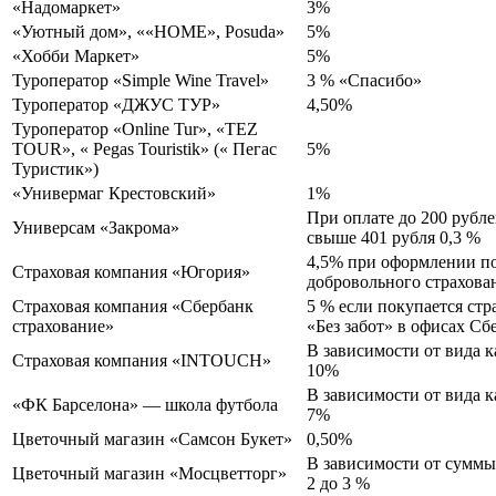
«Надомаркет»
3%
«Уютный дом», ««HOME», Posuda»
5%
«Хобби Маркет»
5%
Туроператор «Simple Wine Travel»
3 % «Спасибо»
Туроператор «ДЖУС ТУР»
4,50%
Туроператор «Online Tur», «TEZ
TOUR», « Pegas Touristik» (« Пегас
5%
Туристик»)
«Универмаг Крестовский»
1%
При оплате до 200 рубле
Универсам «Закрома»
свыше 401 рубля 0,3 %
4,5% при оформлении п
Страховая компания «Югория»
добровольного страхова
Страховая компания «Сбербанк
5 % если покупается стр
страхование»
«Без забот» в офисах Сб
В зависимости от вида ка
Страховая компания «INTOUCH»
10%
В зависимости от вида к
«ФК Барселона» — школа футбола
7%
Цветочный магазин «Самсон Букет»
0,50%
В зависимости от суммы
Цветочный магазин «Мосцветторг»
2 до 3 %