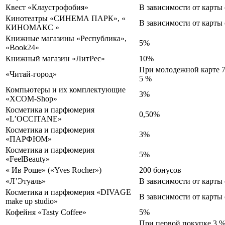
Квест «Клаустрофобия»
В зависимости от карты 
Кинотеатры «СИНЕМА ПАРК», «
В зависимости от карты 
КИНОМАКС »
Книжные магазины «Республика»,
5%
«Book24»
Книжный магазин «ЛитРес»
10%
При молодежной карте 7
«Читай-город»
5 %
Компьютеры и их комплектующие
3%
«XCOM-Shop»
Косметика и парфюмерия
0,50%
«L’OCCITANE»
Косметика и парфюмерия
3%
«ПАРФЮМ»
Косметика и парфюмерия
5%
«FeelBeauty»
« Ив Роше» («Yves Rocher»)
200 бонусов
«Л’Этуаль»
В зависимости от карты 
Косметика и парфюмерия «DIVAGE
В зависимости от карты 
make up studio»
Кофейня «Tasty Coffee»
5%
При первой покупке 3 %