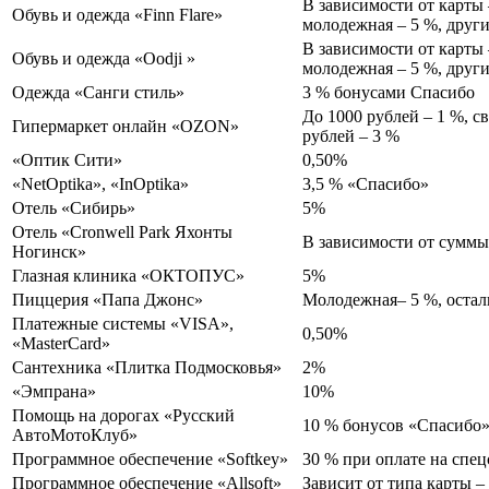
В зависимости от карты 
Обувь и одежда «Finn Flare»
молодежная – 5 %, други
В зависимости от карты 
Обувь и одежда «Oodji »
молодежная – 5 %, други
Одежда «Санги стиль»
3 % бонусами Спасибо
До 1000 рублей – 1 %, с
Гипермаркет онлайн «OZON»
рублей – 3 %
«Оптик Сити»
0,50%
«NetOptika», «InOptika»
3,5 % «Спасибо»
Отель «Сибирь»
5%
Отель «Cronwell Park Яхонты
В зависимости от суммы 
Ногинск»
Глазная клиника «ОКТОПУС»
5%
Пиццерия «Папа Джонс»
Молодежная– 5 %, остал
Платежные системы «VISA»,
0,50%
«MasterCard»
Сантехника «Плитка Подмосковья»
2%
«Эмпрана»
10%
Помощь на дорогах «Русский
10 % бонусов «Спасибо
АвтоМотоКлуб»
Программное обеспечение «Softkey»
30 % при оплате на спе
Программное обеспечение «Allsoft»
Зависит от типа карты – 