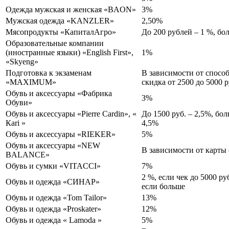
Одежда мужская и женская «BAON»
3%
Мужская одежда «KANZLER»
2,50%
Мясопродукты «КапиталАгро»
До 200 рублей – 1 %, бо
Образовательные компании
(иностранные языки) «English First»,
1%
«Skyeng»
Подготовка к экзаменам
В зависимости от спосо
«MAXIMUM»
скидка от 2500 до 5000 
Обувь и аксессуары «Фабрика
3%
Обуви»
Обувь и аксессуары «Pierre Cardin», «
До 1500 руб. – 2,5%, бол
Кari »
4,5%
Обувь и аксессуары «RIEKER»
5%
Обувь и аксессуары «NEW
В зависимости от карты 
BALANCE»
Обувь и сумки «VITACCI»
7%
2 %, если чек до 5000 р
Обувь и одежда «СИНАР»
если больше
Обувь и одежда «Tom Tailor»
13%
Обувь и одежда «Proskater»
12%
Обувь и одежда « Lamoda »
5%