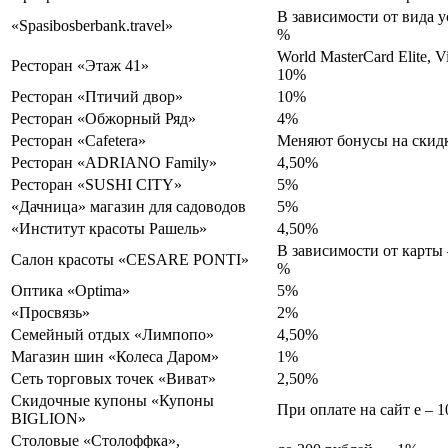
В зависимости от вида ус
«Spasibosberbank.travel»
%
World MasterCard Elite, Vi
Ресторан «Этаж 41»
10%
Ресторан «Птичий двор»
10%
Ресторан «Обжорный Ряд»
4%
Ресторан «Cafetera»
Меняют бонусы на скид
Ресторан «ADRIANO Family»
4,50%
Ресторан «SUSHI CITY»
5%
«Дачница» магазин для садоводов
5%
«Институт красоты Рашель»
4,50%
В зависимости от карты –
Салон красоты «CESARE PONTI»
%
Оптика «Optima»
5%
«Просвязь»
2%
Семейный отдых «Лимпопо»
4,50%
Магазин шин «Колеса Даром»
1%
Сеть торговых точек «Виват»
2,50%
Скидочные купоны «Купоны
При оплате на сайт е – 
BIGLION»
Столовые «Столоффка»,