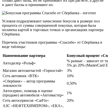
только дают балы, но не принимают их при расчете, а другие
и дают баллы и принимают их.
Условия подразумевают начисление бонусов в размере пол
процента от суммы совершенной покупки, которая была
оплачена картой в торговых точках и организациях партнера
Сбербанка.
Перечень участников программы «Спасибо» от Сбербанка в
виде таблицы:
Наименование партнера
Бонусный процент «Сп
% разные – зависит от т
Автодилер «Рольф»
5% до 20% (MasterCard El
Магазин автозапчастей «Горностай»
3%
Сеть автомоек «ВТК»
10%
«Сбербанк» – автор программы
0,50%
лояльности
Автосервис, помощь в оценке
1%
(продаже) автомобиля «Автомастер»
Сеть автосервисов «CarFix»
20%
АЗС «НЕФТЕХИМПРОМ», «ЕКА»,