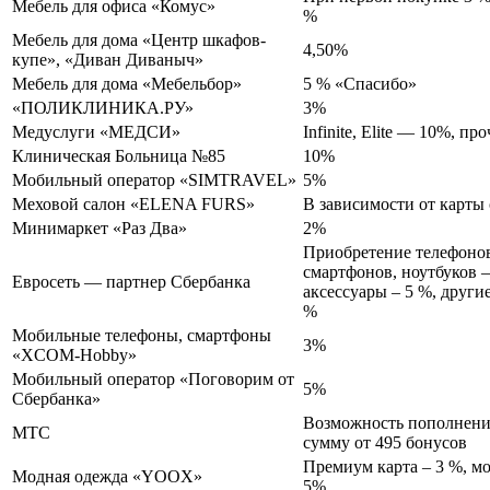
Мебель для офиса «Комус»
%
Мебель для дома «Центр шкафов-
4,50%
купе», «Диван Диваныч»
Мебель для дома «Мебельбор»
5 % «Спасибо»
«ПОЛИКЛИНИКА.РУ»
3%
Медуслуги «МЕДСИ»
Infinite, Elite — 10%, п
Клиническая Больница №85
10%
Мобильный оператор «SIMTRAVEL»
5%
Меховой салон «ELENA FURS»
В зависимости от карты 
Минимаркет «Раз Два»
2%
Приобретение телефонов
смартфонов, ноутбуков –
Евросеть — партнер Сбербанка
аксессуары – 5 %, други
%
Мобильные телефоны, смартфоны
3%
«XCOM-Hobby»
Мобильный оператор «Поговорим от
5%
Сбербанка»
Возможность пополнения
МТС
сумму от 495 бонусов
Премиум карта – 3 %, м
Модная одежда «YOOX»
5%