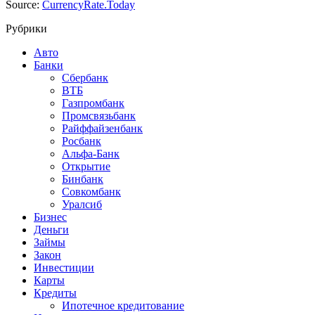
Source:
CurrencyRate.Today
Рубрики
Авто
Банки
Сбербанк
ВТБ
Газпромбанк
Промсвязьбанк
Райффайзенбанк
Росбанк
Альфа-Банк
Открытие
Бинбанк
Совкомбанк
Уралсиб
Бизнес
Деньги
Займы
Закон
Инвестиции
Карты
Кредиты
Ипотечное кредитование