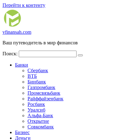
Перейти к контенту
vfinansah.com
Ваш путеводитель в мир финансов
Поиск:
Банки
Сбербанк
ВТБ
Бинбанк
Газпромбанк
Промсвязьбанк
Райффайзенбанк
Росбанк
Уралсиб
Альфа-Банк
Открытие
Совкомбанк
Бизнес
Деньги