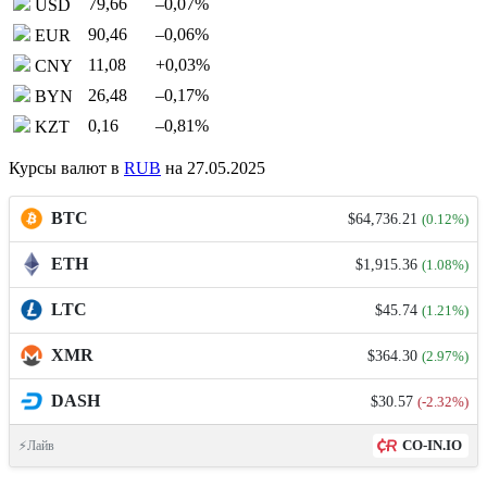
79,66
–0,07
%
USD
90,46
–0,06
%
EUR
11,08
+0,03
%
CNY
26,48
–0,17
%
BYN
0,16
–0,81
%
KZT
Курсы валют в
RUB
на 27.05.2025
BTC
$64,736.21
(0.12%)
ETH
$1,915.36
(1.08%)
LTC
$45.74
(1.21%)
XMR
$364.30
(2.97%)
DASH
$30.57
(-2.32%)
CO-IN.IO
⚡Лайв