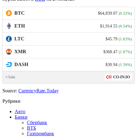
BTC
$64,839.07
(0.32%)
ETH
$1,914.55
(0.54%)
LTC
$45.79
(1.83%)
XMR
$368.47
(1.87%)
DASH
$30.94
(1.59%)
CO-IN.IO
⚡Лайв
Source:
CurrencyRate.Today
Рубрики
Авто
Банки
Сбербанк
ВТБ
Газпромбанк