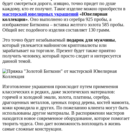
будет смотреться дорого, изящно, точно придет по душе
каждому, кто ее получит. Такое изделие можно приобрести в
мастерской ювелирных украшений
«Ювелирная
коллекция»
. Оно выполнено из серебра 925 пробы, а
изображение Биткоина – вставка желтого золота 585 пробы.
Общий вес подобного изделия составляет 130 грамм.
Это точно будет незабываемый
подарок для мужчины
,
который увлекается майнингом криптовалюты или
зарабатывает на торговле. Презент будет также приятно
получить человеку, который просто следит и интересуется
данной темой.
Изготовление украшения происходит путем применения
классических и редких, даже экзотических материалов:
горячей и холодной эмали, золота, платины, серебра,
драгоценных металлов, ценных пород дерева, костей мамонта,
кожи крокодила и других. По пожеланию клиента могут быть
использованы другие материалы. В распоряжении мастеров
находится новое современное оборудование, которое помогает
творить чудеса. Оно дает возможность воплощать в жизнь
самые сложные конструкции.