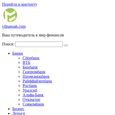
Перейти к контенту
vfinansah.com
Ваш путеводитель в мир финансов
Поиск:
Банки
Сбербанк
ВТБ
Бинбанк
Газпромбанк
Промсвязьбанк
Райффайзенбанк
Росбанк
Уралсиб
Альфа-Банк
Открытие
Совкомбанк
Бизнес
Деньги