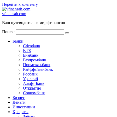
Перейти к контенту
vfinansah.com
Ваш путеводитель в мир финансов
Поиск:
Банки
Сбербанк
ВТБ
Бинбанк
Газпромбанк
Промсвязьбанк
Райффайзенбанк
Росбанк
Уралсиб
Альфа-Банк
Открытие
Совкомбанк
Бизнес
Деньги
Инвестиции
Кредиты
Займы