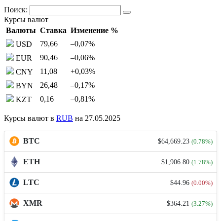
Поиск:
Курсы валют
Валюты
Ставка
Изменение %
79,66
–0,07
%
USD
90,46
–0,06
%
EUR
11,08
+0,03
%
CNY
26,48
–0,17
%
BYN
0,16
–0,81
%
KZT
Курсы валют в
RUB
на 27.05.2025
BTC
$64,669.23
(0.78%)
ETH
$1,906.80
(1.78%)
LTC
$44.96
(0.00%)
XMR
$364.21
(3.27%)