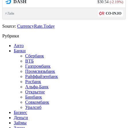
DASH
$30.54
(-2.19%)
CO-IN.IO
⚡Лайв
Source:
CurrencyRate.Today
Рубрики
Авто
Банки
Сбербанк
ВТБ
Газпромбанк
Промсвязьбанк
Райффайзенбанк
Росбанк
Альфа-Банк
Открытие
Бинбанк
Совкомбанк
Уралсиб
Бизнес
Деньги
Займы
Закон