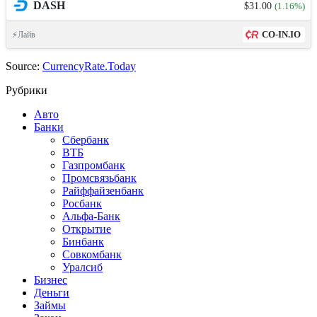
DASH
$31.00
(1.16%)
CO-IN.IO
⚡Лайв
Source:
CurrencyRate.Today
Рубрики
Авто
Банки
Сбербанк
ВТБ
Газпромбанк
Промсвязьбанк
Райффайзенбанк
Росбанк
Альфа-Банк
Открытие
Бинбанк
Совкомбанк
Уралсиб
Бизнес
Деньги
Займы