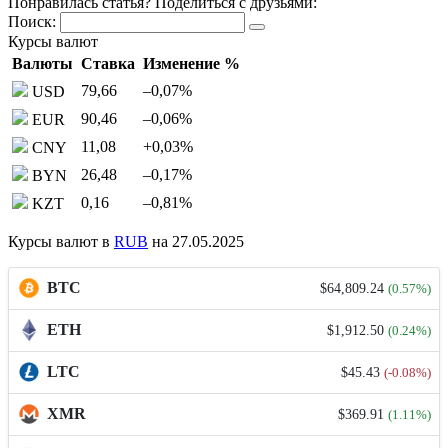
Понравилась статья? Поделиться с друзьями:
Поиск:
Курсы валют
Валюты
Ставка
Изменение %
79,66
–0,07
%
USD
90,46
–0,06
%
EUR
11,08
+0,03
%
CNY
26,48
–0,17
%
BYN
0,16
–0,81
%
KZT
Курсы валют в
RUB
на 27.05.2025
BTC
$64,809.24
(0.57%)
ETH
$1,912.50
(0.24%)
LTC
$45.43
(-0.08%)
XMR
$369.91
(1.11%)