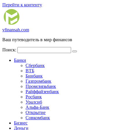
Перейти к контенту
vfinansah.com
Ваш путеводитель в мир финансов
Поиск:
Банки
Сбербанк
ВТБ
Бинбанк
Газпромбанк
Промсвязьбанк
Райффайзенбанк
Росбанк
Уралсиб
Альфа-Банк
Открытие
Совкомбанк
Бизнес
Деньги