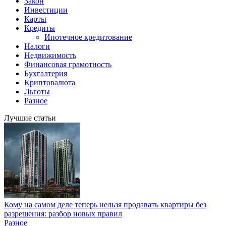
Закон
Инвестиции
Карты
Кредиты
Ипотечное кредитование
Налоги
Недвижимость
Финансовая грамотность
Бухгалтерия
Криптовалюта
Льготы
Разное
Лучшие статьи
Кому на самом деле теперь нельзя продавать квартиры без
разрешения: разбор новых правил
Разное