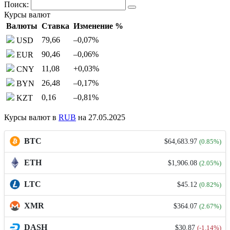
Поиск:
Курсы валют
Валюты
Ставка
Изменение %
79,66
–0,07
%
USD
90,46
–0,06
%
EUR
11,08
+0,03
%
CNY
26,48
–0,17
%
BYN
0,16
–0,81
%
KZT
Курсы валют в
RUB
на 27.05.2025
BTC
$64,683.97
(0.85%)
ETH
$1,906.08
(2.05%)
LTC
$45.12
(0.82%)
XMR
$364.07
(2.67%)
DASH
$30.87
(-1.14%)