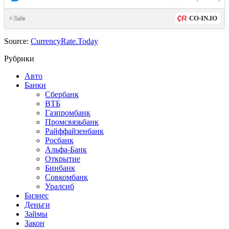
CO-IN.IO
⚡Лайв
Source:
CurrencyRate.Today
Рубрики
Авто
Банки
Сбербанк
ВТБ
Газпромбанк
Промсвязьбанк
Райффайзенбанк
Росбанк
Альфа-Банк
Открытие
Бинбанк
Совкомбанк
Уралсиб
Бизнес
Деньги
Займы
Закон