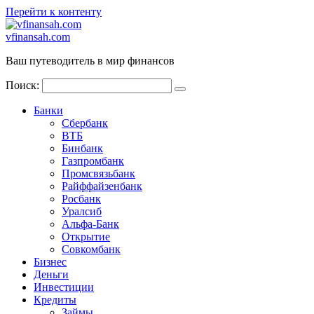
Перейти к контенту
vfinansah.com
Ваш путеводитель в мир финансов
Поиск:
Банки
Сбербанк
ВТБ
Бинбанк
Газпромбанк
Промсвязьбанк
Райффайзенбанк
Росбанк
Уралсиб
Альфа-Банк
Открытие
Совкомбанк
Бизнес
Деньги
Инвестиции
Кредиты
Займы