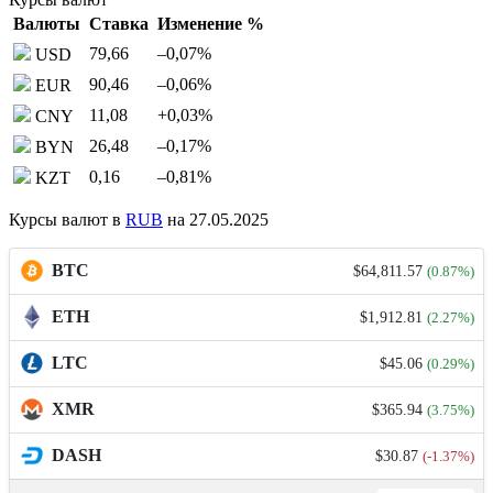
Валюты
Ставка
Изменение %
79,66
–0,07
%
USD
90,46
–0,06
%
EUR
11,08
+0,03
%
CNY
26,48
–0,17
%
BYN
0,16
–0,81
%
KZT
Курсы валют в
RUB
на 27.05.2025
BTC
$64,811.57
(0.87%)
ETH
$1,912.81
(2.27%)
LTC
$45.06
(0.29%)
XMR
$365.94
(3.75%)
DASH
$30.87
(-1.37%)