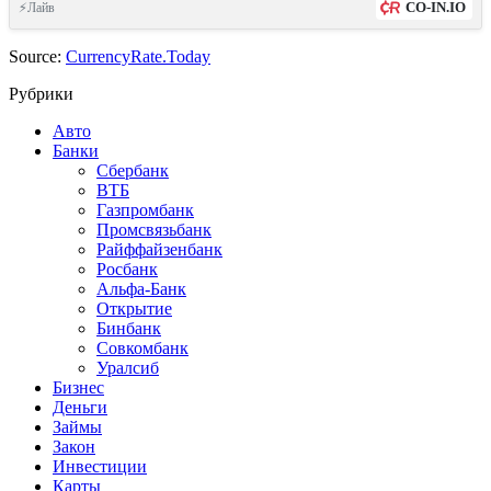
CO-IN.IO
⚡Лайв
Source:
CurrencyRate.Today
Рубрики
Авто
Банки
Сбербанк
ВТБ
Газпромбанк
Промсвязьбанк
Райффайзенбанк
Росбанк
Альфа-Банк
Открытие
Бинбанк
Совкомбанк
Уралсиб
Бизнес
Деньги
Займы
Закон
Инвестиции
Карты