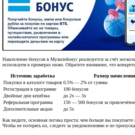
Накопление бонусов в Мультибонус реализуется за счёт неско
используем в примерах ниже. Обратите внимание, что конкретн
Источник заработка
Размер начислени
Покупки в каталоге товаров
0.5% — 2% от суммы
Регистрация в программе
100 бонусов
Двойные дни кешбэка
до 2x — 3x
Реферальная программа
150 — 500 бонусов за привлечённ
Дополнительные акции
до 5x
Как видите, основная логика проста: чем больше вы покупаете
Чтобы не потерять их, следите за уведомлениями и не пропуск