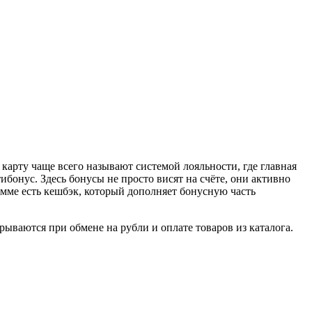
 карту чаще всего называют системой лояльности, где главная
бонус. Здесь бонусы не просто висят на счёте, они активно
рамме есть кешбэк, который дополняет бонусную часть
крываются при обмене на рубли и оплате товаров из каталога.