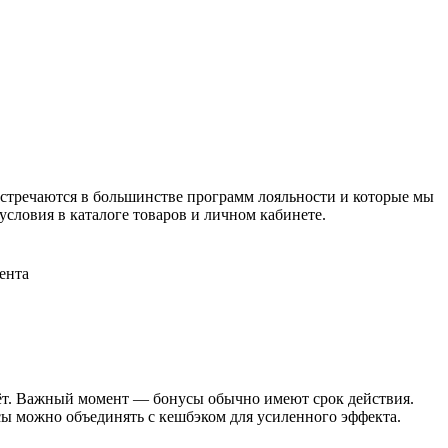
встречаются в большинстве программ лояльности и которые мы
словия в каталоге товаров и личном кабинете.
иента
счёт. Важный момент — бонусы обычно имеют срок действия.
усы можно объединять с кешбэком для усиленного эффекта.