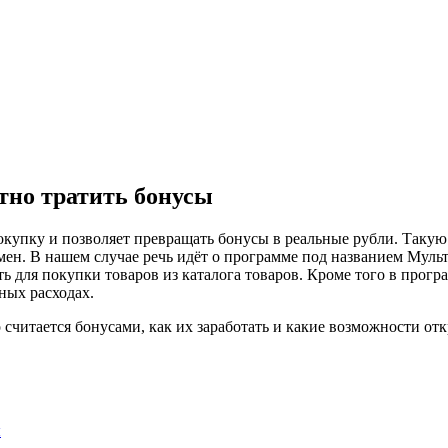
тно тратить бонусы
покупку и позволяет превращать бонусы в реальные рубли. Такую
ен. В нашем случае речь идёт о программе под названием Мульти
ть для покупки товаров из каталога товаров. Кроме того в прог
ных расходах.
о считается бонусами, как их заработать и какие возможности от
ы