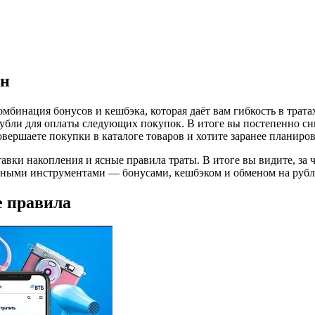
ен
мбинация бонусов и кешбэка, которая даёт вам гибкость в трата
 рубли для оплаты следующих покупок. В итоге вы постепенно сн
овершаете покупки в каталоге товаров и хотите заранее планиров
вки накопления и ясные правила траты. В итоге вы видите, за 
пными инструментами — бонусами, кешбэком и обменом на рубл
е правила