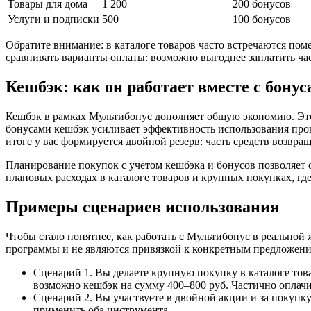
Товары для дома
1 200
200 бонусов
Услуги и подписки
500
100 бонусов
Обратите внимание: в каталоге товаров часто встречаются поме
сравнивать варианты оплаты: возможно выгоднее заплатить час
Кешбэк: как он работает вместе с бону
Кешбэк в рамках Мультибонус дополняет общую экономию. Это 
бонусами кешбэк усиливает эффективность использования прогр
итоге у вас формируется двойной резерв: часть средств возвра
Планирование покупок с учётом кешбэка и бонусов позволяет 
плановых расходах в каталоге товаров и крупных покупках, гд
Примеры сценариев использования
Чтобы стало понятнее, как работать с Мультибонус в реально
программы и не являются привязкой к конкретным предложения
Сценарий 1. Вы делаете крупную покупку в каталоге това
возможно кешбэк на сумму 400–800 руб. Частично оплачи
Сценарий 2. Вы участвуете в двойной акции и за покупку 
применить оба инструмента.