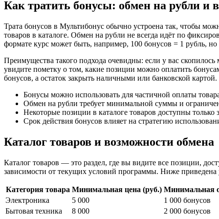
Как тратить бонусы: обмен на рубли и
Трата бонусов в Мультибонус обычно устроена так, чтобы мож
товаров в каталоге. Обмен на рубли не всегда идёт по фикси
формате курс может быть, например, 100 бонусов = 1 рубль, н
Преимущества такого подхода очевидны: если у вас скопилось 
увидите пометку о том, какие позиции можно оплатить бонуса
бонусов, а остаток закрыть наличными или банковской картой.
Бонусы можно использовать для частичной оплаты товара 
Обмен на рубли требует минимальной суммы и ограничен
Некоторые позиции в каталоге товаров доступны только з
Срок действия бонусов влияет на стратегию использовани
Каталог товаров и возможности обмена
Каталог товаров — это раздел, где вы видите все позиции, дос
зависимости от текущих условий программы. Ниже приведена 
Категория товара
Минимальная цена (руб.)
Минимальная о
Электроника
5 000
1 000 бонусов
Бытовая техника
8 000
2 000 бонусов