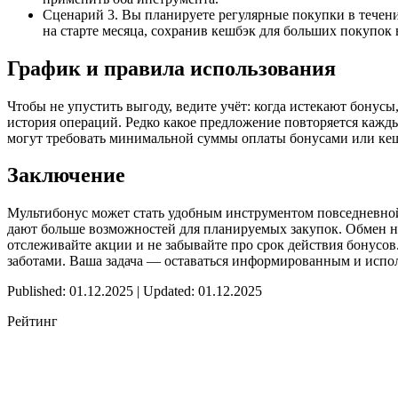
Сценарий 3. Вы планируете регулярные покупки в течение
на старте месяца, сохранив кешбэк для больших покупок 
График и правила использования
Чтобы не упустить выгоду, ведите учёт: когда истекают бонусы
история операций. Редко какое предложение повторяется кажд
могут требовать минимальной суммы оплаты бонусами или кеш
Заключение
Мультибонус может стать удобным инструментом повседневной 
дают больше возможностей для планируемых закупок. Обмен на
отслеживайте акции и не забывайте про срок действия бонусо
заботами. Ваша задача — оставаться информированным и испол
Published: 01.12.2025 | Updated: 01.12.2025
Рейтинг