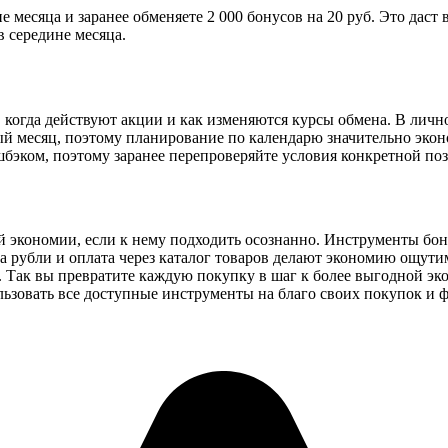
 месяца и заранее обменяете 2 000 бонусов на 20 руб. Это даст
в середине месяца.
, когда действуют акции и как изменяются курсы обмена. В личн
ый месяц, поэтому планирование по календарю значительно эко
бэком, поэтому заранее перепроверяйте условия конкретной по
экономии, если к нему подходить осознанно. Инструменты бону
 рубли и оплата через каталог товаров делают экономию ощути
в. Так вы превратите каждую покупку в шаг к более выгодной э
ьзовать все доступные инструменты на благо своих покупок и 