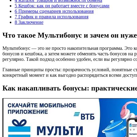
4
Каталог товаров и возможности обмена
5
Кешбэк: как он работает вместе с бонусами
6
Примеры сценариев использования
7
График и правила использования
8
Заключение
Что такое Мультибонус и зачем он нуж
Мультибонус — это не просто накопительная программа. Это ко
бонусов и кешбэка, а затем можете обменять часть бонусов на
регулярно. Такой подход особенно удобен, если вы регулярно с
Главные принципы просты: прозрачность условий, понятные ста
конкретный момент и как выгодно распорядиться всеми досту
Как накапливать бонусы: практически