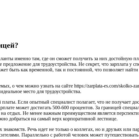
ицей?
аланты именно там, где он сможет получить за них достойную п
 предложение для трудоустройства. Не секрет, что зарплата у с
ожет быть как временной, так и постоянной, что позволяет на
 о чем можно узнать на сайте https://zarplata-es.com/skolko-zara
 идеальное место для трудоустройства.
платы. Если опытный специалист полагает, что не получает дос
арплате может достигать 500-600 процентов. За границей специа
ки на отдых. Не менее важным преимуществом является перспект
жно добраться на самый верх корпоративной лестнице.
знакомств. Речь идет не только о коллегах, но и друзьях или п
сителями. Параллельно с работой человек может путешествовать 