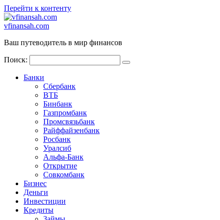
Перейти к контенту
vfinansah.com
Ваш путеводитель в мир финансов
Поиск:
Банки
Сбербанк
ВТБ
Бинбанк
Газпромбанк
Промсвязьбанк
Райффайзенбанк
Росбанк
Уралсиб
Альфа-Банк
Открытие
Совкомбанк
Бизнес
Деньги
Инвестиции
Кредиты
Займы