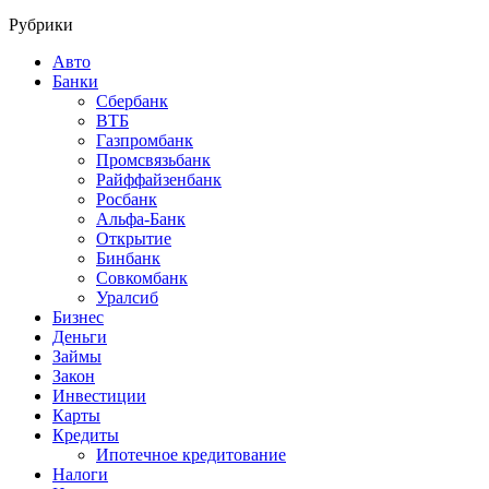
Рубрики
Авто
Банки
Сбербанк
ВТБ
Газпромбанк
Промсвязьбанк
Райффайзенбанк
Росбанк
Альфа-Банк
Открытие
Бинбанк
Совкомбанк
Уралсиб
Бизнес
Деньги
Займы
Закон
Инвестиции
Карты
Кредиты
Ипотечное кредитование
Налоги