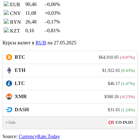
90,46
–0,06
%
EUR
11,08
+0,03
%
CNY
26,48
–0,17
%
BYN
0,16
–0,81
%
KZT
Курсы валют в
RUB
на 27.05.2025
BTC
$64,910.05
(-0.07%)
ETH
$1,922.65
(0.43%)
LTC
$46.17
(1.47%)
XMR
$380.26
(-0.25%)
DASH
$31.65
(1.24%)
CO-IN.IO
⚡Лайв
Source:
CurrencyRate.Today