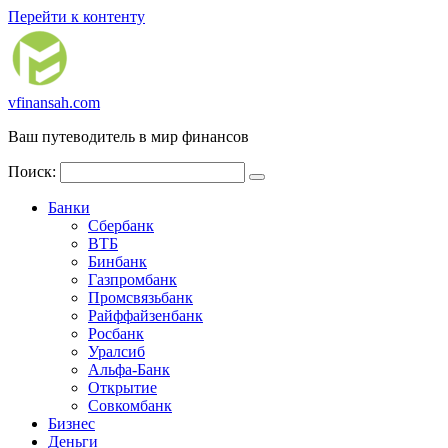
Перейти к контенту
vfinansah.com
Ваш путеводитель в мир финансов
Поиск:
Банки
Сбербанк
ВТБ
Бинбанк
Газпромбанк
Промсвязьбанк
Райффайзенбанк
Росбанк
Уралсиб
Альфа-Банк
Открытие
Совкомбанк
Бизнес
Деньги