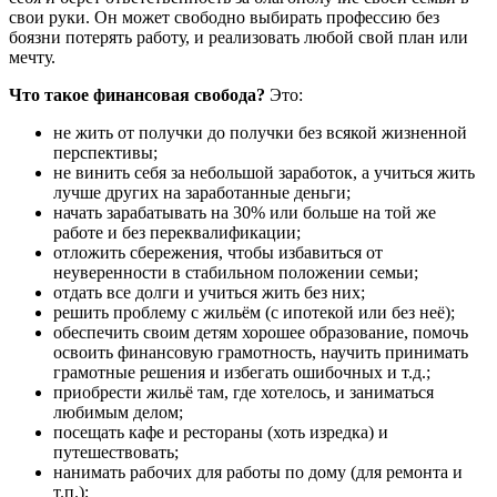
свои руки. Он может свободно выбирать профессию без
боязни потерять работу, и реализовать любой свой план или
мечту.
Что такое финансовая свобода?
Это:
не жить от получки до получки без всякой жизненной
перспективы;
не винить себя за небольшой заработок, а учиться жить
лучше других на заработанные деньги;
начать зарабатывать на 30% или больше на той же
работе и без переквалификации;
отложить сбережения, чтобы избавиться от
неуверенности в стабильном положении семьи;
отдать все долги и учиться жить без них;
решить проблему с жильём (с ипотекой или без неё);
обеспечить своим детям хорошее образование, помочь
освоить финансовую грамотность, научить принимать
грамотные решения и избегать ошибочных и т.д.;
приобрести жильё там, где хотелось, и заниматься
любимым делом;
посещать кафе и рестораны (хоть изредка) и
путешествовать;
нанимать рабочих для работы по дому (для ремонта и
т.п.);