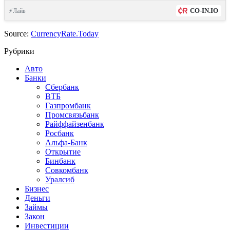
CO-IN.IO
⚡Лайв
Source:
CurrencyRate.Today
Рубрики
Авто
Банки
Сбербанк
ВТБ
Газпромбанк
Промсвязьбанк
Райффайзенбанк
Росбанк
Альфа-Банк
Открытие
Бинбанк
Совкомбанк
Уралсиб
Бизнес
Деньги
Займы
Закон
Инвестиции