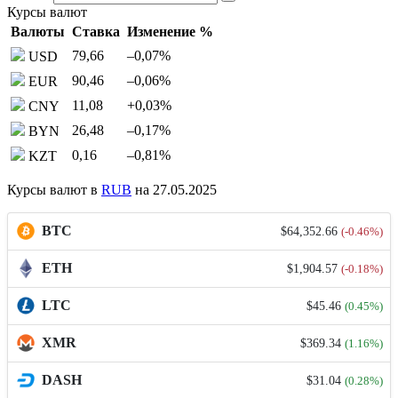
Курсы валют
Валюты
Ставка
Изменение %
79,66
–0,07
%
USD
90,46
–0,06
%
EUR
11,08
+0,03
%
CNY
26,48
–0,17
%
BYN
0,16
–0,81
%
KZT
Курсы валют в
RUB
на 27.05.2025
BTC
$64,352.66
(-0.46%)
ETH
$1,904.57
(-0.18%)
LTC
$45.46
(0.45%)
XMR
$369.34
(1.16%)
DASH
$31.04
(0.28%)