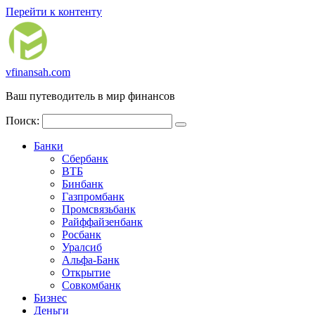
Перейти к контенту
vfinansah.com
Ваш путеводитель в мир финансов
Поиск:
Банки
Сбербанк
ВТБ
Бинбанк
Газпромбанк
Промсвязьбанк
Райффайзенбанк
Росбанк
Уралсиб
Альфа-Банк
Открытие
Совкомбанк
Бизнес
Деньги