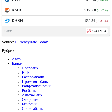
XMR
$363.60
(2.57%)
DASH
$30.34
(-3.37%)
CO-IN.IO
⚡Лайв
Source:
CurrencyRate.Today
Рубрики
Авто
Банки
Сбербанк
ВТБ
Газпромбанк
Промсвязьбанк
Райффайзенбанк
Росбанк
Альфа-Банк
Открытие
Бинбанк
Совкомбанк