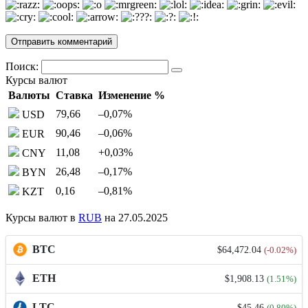
Поиск:
Курсы валют
Валюты
Ставка
Изменение %
79,66
–0,07
%
USD
90,46
–0,06
%
EUR
11,08
+0,03
%
CNY
26,48
–0,17
%
BYN
0,16
–0,81
%
KZT
Курсы валют в
RUB
на 27.05.2025
BTC
$64,472.04
(-0.02%)
ETH
$1,908.13
(1.51%)
LTC
$45.46
(0.80%)