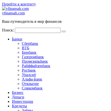
Перейти к контенту
vfinansah.com
Ваш путеводитель в мир финансов
Поиск:
Банки
Сбербанк
ВТБ
Бинбанк
Газпромбанк
Промсвязьбанк
Райффайзенбанк
Росбанк
Уралсиб
Альфа-Банк
Открытие
Совкомбанк
Бизнес
Деньги
Инвестиции
Кредиты
Займы