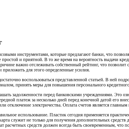
г
овыми инструментами, которые предлагают банки, что позволяе
простой и приятной. В то же время на вероятность выдачи креди
ричине важно отслеживать собственный рейтинг, что позволит 
и приложить для этого определенные усилия.
 достаточно воспользоваться представленной статьей. В ней под
риалом, принять меры для повышения персонального кредитного
ашать задолженности перед банковскими учреждениями. Это озна
ередной платеж за несколько дней перед конечной датой его вн
 или отключение электричества. Оплата счетов является главны
ильное использование. Пластик сегодня применяется практичес
карта служит не только для получения дополнительных средств 
ат расчетных средств должен всегда быть своевременным, что по