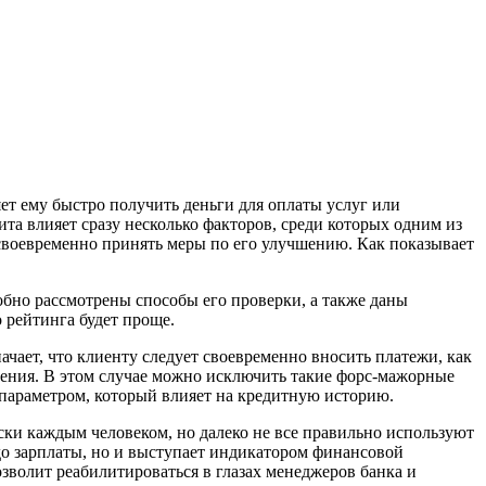
т ему быстро получить деньги для оплаты услуг или
та влияет сразу несколько факторов, среди которых одним из
своевременно принять меры по его улучшению. Как показывает
робно рассмотрены способы его проверки, а также даны
 рейтинга будет проще.
чает, что клиенту следует своевременно вносить платежи, как
есения. В этом случае можно исключить такие форс-мажорные
м параметром, который влияет на кредитную историю.
ки каждым человеком, но далеко не все правильно используют
до зарплаты, но и выступает индикатором финансовой
зволит реабилитироваться в глазах менеджеров банка и