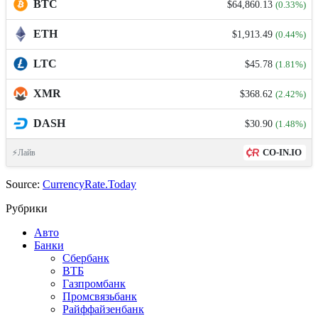
BTC
$64,860.13
(0.33%)
ETH
$1,913.49
(0.44%)
LTC
$45.78
(1.81%)
XMR
$368.62
(2.42%)
DASH
$30.90
(1.48%)
CO-IN.IO
⚡Лайв
Source:
CurrencyRate.Today
Рубрики
Авто
Банки
Сбербанк
ВТБ
Газпромбанк
Промсвязьбанк
Райффайзенбанк