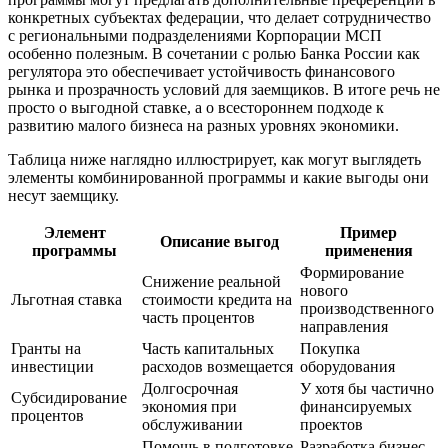
конкретных субъектах федерации, что делает сотрудничество
с региональными подразделениями Корпорации МСП
особенно полезным. В сочетании с ролью Банка России как
регулятора это обеспечивает устойчивость финансового
рынка и прозрачность условий для заемщиков. В итоге речь не
просто о выгодной ставке, а о всестороннем подходе к
развитию малого бизнеса на разных уровнях экономики.
Таблица ниже наглядно иллюстрирует, как могут выглядеть
элементы комбинированной программы и какие выгоды они
несут заемщику.
Элемент
Пример
Описание выгод
программы
применения
Формирование
Снижение реальной
нового
Льготная ставка
стоимости кредита на
производственного
часть процентов
направления
Гранты на
Часть капитальных
Покупка
инвестиции
расходов возмещается
оборудования
Долгосрочная
У хотя бы частично
Субсидирование
экономия при
финансируемых
процентов
обслуживании
проектов
Помощь в подготовке
Разработка бизнес-