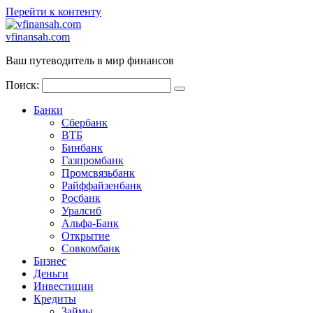
Перейти к контенту
vfinansah.com
Ваш путеводитель в мир финансов
Поиск:
Банки
Сбербанк
ВТБ
Бинбанк
Газпромбанк
Промсвязьбанк
Райффайзенбанк
Росбанк
Уралсиб
Альфа-Банк
Открытие
Совкомбанк
Бизнес
Деньги
Инвестиции
Кредиты
Займы