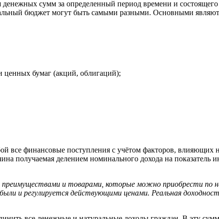
денежных сумм за определенный период времени и состоящего и
льный бюджет могут быть самыми разными. Основными являют
и ценных бумаг (акций, облигаций);
ой все финансовые поступления с учётом факторов, влияющих н
еличина получаемая делением номинального дохода на показатель
 преимуществами и товарами, которые можно приобрести по на
были и регулируется действующими ценами. Реальная доходнос
динить все денежные и натуральные доходы граждан. В эту сумм