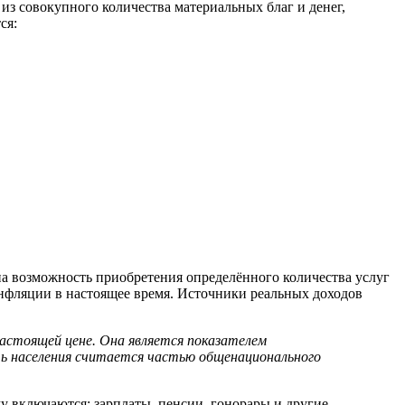
з совокупного количества материальных благ и денег,
ся:
а возможность приобретения определённого количества услуг
 инфляции в настоящее время. Источники реальных доходов
стоящей цене. Она является показателем
ть населения считается частью общенационального
у включаются: зарплаты, пенсии, гонорары и другие