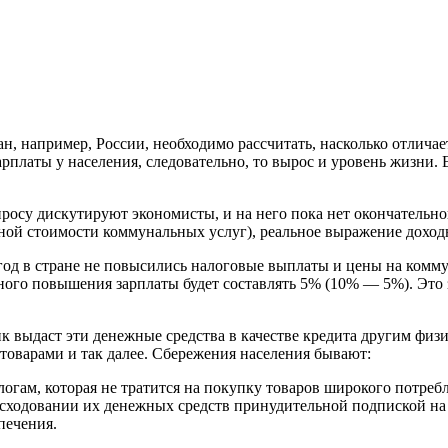
н, например, России, необходимо рассчитать, насколько отличае
платы у населения, следовательно, то вырос и уровень жизни. Е
просу дискутируют экономисты, и на него пока нет окончательно
ой стоимости коммунальных услуг), реальное выражение доходн
год в стране не повысились налоговые выплаты и цены на коммун
ьного повышения зарплаты будет составлять 5% (10% — 5%). Это 
анк выдаст эти денежные средства в качестве кредита другим физ
оварами и так далее. Сбережения населения бывают:
огам, которая не тратится на покупку товаров широкого потреб
асходовании их денежных средств принудительной подпиской на
печения.