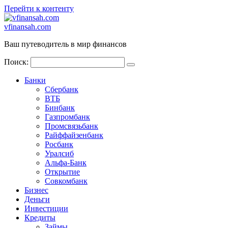
Перейти к контенту
vfinansah.com
Ваш путеводитель в мир финансов
Поиск:
Банки
Сбербанк
ВТБ
Бинбанк
Газпромбанк
Промсвязьбанк
Райффайзенбанк
Росбанк
Уралсиб
Альфа-Банк
Открытие
Совкомбанк
Бизнес
Деньги
Инвестиции
Кредиты
Займы