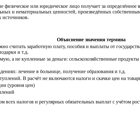
е физическое или юридическое лицо получает за определённое вр
альных и нематериальных ценностей, произведённых собственны
х источников.
Объяснение значения термина
 считать заработную плату, пособия и выплаты от государства,
одарки и т.д.
мую, а не купленные за деньги: сельскохозяйственные продукты
ениях: лечение в больнице, получение образования и т.д.
уплений. В расчёт не включаются налоги и скачки цен на товар
ии (уровня цен)
плений
 всех налогов и регулярных обязательных выплат с учётом рос