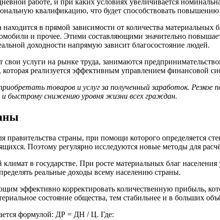
евной работе, и при каких условиях увеличивается номинальна
иональную квалификацию, что будет способствовать повышению 
 находится в прямой зависимости от количества материальных 
втомобили и прочее. Этими составляющими значительно повыша
еальной доходности напрямую зависит благосостояние людей.
 свои услуги на рынке труда, занимаются предпринимательств
ва, которая реализуется эффективным управлением финансовой 
иобретать товаров и услуг за полученный заработок. Резкое 
 и быстрому снижению уровня жизни всех граждан.
раны
я правительства страны, при помощи которого определяется сте
дящихся. Поэтому регулярно исследуются новые методы для расчё
климат в государстве. При росте материальных благ населения 
пределять реальные доходы всему населению страны.
яющим эффективно корректировать количественную прибыль, кот
риальное состояние общества, тем стабильнее и в больших объё
тся формулой: ДР = ДН / Ц. Где: