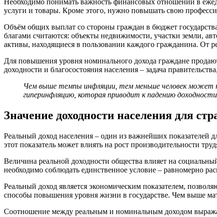
Необходимо понимать важность финансовых отношений в ежедн
услуги и товары. Кроме этого, нужно повышать свою професс
Объём общих выплат со стороны граждан в бюджет государства
благами считаются: объекты недвижимости, участки земли, а
активы, находящиеся в пользовании каждого гражданина. От р
Для повышения уровня номинального дохода граждане продают
доходности и благосостояния населения – задача правительст
Чем выше темпы инфляции, тем меньше человек может пр
гиперинфляцию, которая приводит к падению доходности
Значение доходности населения для ст
Реальный доход населения – один из важнейших показателей дл
этот показатель может влиять на рост производительности тру
Величина реальной доходности общества влияет на социальный 
необходимо соблюдать единственное условие – равномерно рас
Реальный доход является экономическим показателем, позвол
способы повышения уровня жизни в государстве. Чем выше мате
Соотношение между реальным и номинальным доходом выражае