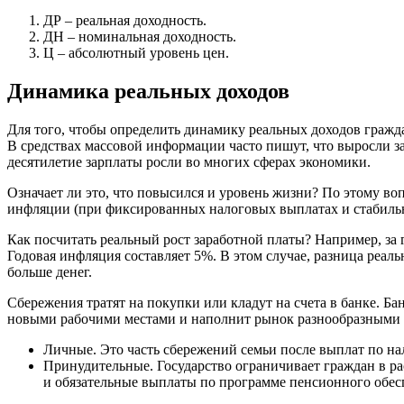
ДР – реальная доходность.
ДН – номинальная доходность.
Ц – абсолютный уровень цен.
Динамика реальных доходов
Для того, чтобы определить динамику реальных доходов гражда
В средствах массовой информации часто пишут, что выросли зар
десятилетие зарплаты росли во многих сферах экономики.
Означает ли это, что повысился и уровень жизни? По этому во
инфляции (при фиксированных налоговых выплатах и стабильн
Как посчитать реальный рост заработной платы? Например, за 
Годовая инфляция составляет 5%. В этом случае, разница реал
больше денег.
Сбережения тратят на покупки или кладут на счета в банке. Б
новыми рабочими местами и наполнит рынок разнообразными т
Личные. Это часть сбережений семьи после выплат по нал
Принудительные. Государство ограничивает граждан в р
и обязательные выплаты по программе пенсионного обес