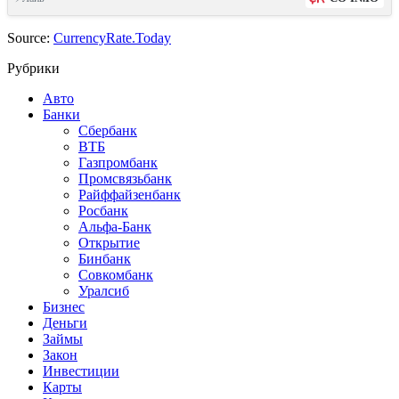
Source:
CurrencyRate.Today
Рубрики
Авто
Банки
Сбербанк
ВТБ
Газпромбанк
Промсвязьбанк
Райффайзенбанк
Росбанк
Альфа-Банк
Открытие
Бинбанк
Совкомбанк
Уралсиб
Бизнес
Деньги
Займы
Закон
Инвестиции
Карты