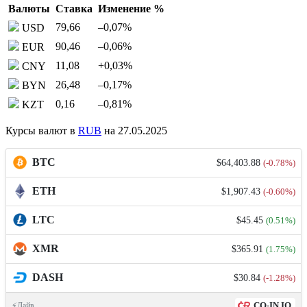
Валюты
Ставка
Изменение %
79,66
–0,07
%
USD
90,46
–0,06
%
EUR
11,08
+0,03
%
CNY
26,48
–0,17
%
BYN
0,16
–0,81
%
KZT
Курсы валют в
RUB
на 27.05.2025
BTC
$64,403.88
(-0.78%)
ETH
$1,907.43
(-0.60%)
LTC
$45.45
(0.51%)
XMR
$365.91
(1.75%)
DASH
$30.84
(-1.28%)
CO-IN.IO
⚡Лайв