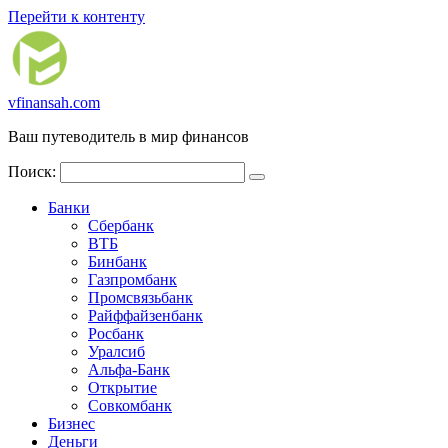
Перейти к контенту
vfinansah.com
Ваш путеводитель в мир финансов
Поиск:
Банки
Сбербанк
ВТБ
Бинбанк
Газпромбанк
Промсвязьбанк
Райффайзенбанк
Росбанк
Уралсиб
Альфа-Банк
Открытие
Совкомбанк
Бизнес
Деньги