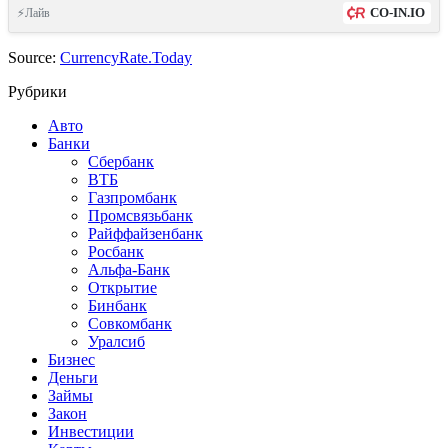
CO-IN.IO
⚡Лайв
Source:
CurrencyRate.Today
Рубрики
Авто
Банки
Сбербанк
ВТБ
Газпромбанк
Промсвязьбанк
Райффайзенбанк
Росбанк
Альфа-Банк
Открытие
Бинбанк
Совкомбанк
Уралсиб
Бизнес
Деньги
Займы
Закон
Инвестиции