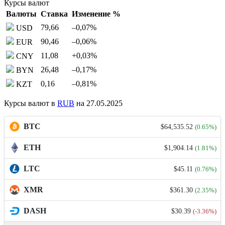
Курсы валют
Валюты
Ставка
Изменение %
79,66
–0,07
%
USD
90,46
–0,06
%
EUR
11,08
+0,03
%
CNY
26,48
–0,17
%
BYN
0,16
–0,81
%
KZT
Курсы валют в
RUB
на 27.05.2025
BTC
$64,535.52
(0.65%)
ETH
$1,904.14
(1.81%)
LTC
$45.11
(0.76%)
XMR
$361.30
(2.35%)
DASH
$30.39
(-3.36%)