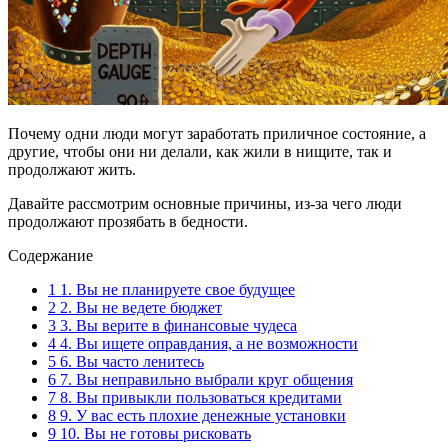
Почему одни люди могут заработать приличное состояние, а
другие, чтобы они ни делали, как жили в нищите, так и
продолжают жить.
Давайте рассмотрим основные причины, из-за чего люди
продолжают прозябать в бедности.
Содержание
1
1. Вы не планируете свое будущее
2
2. Вы не ведете бюджет
3
3. Вы верите в финансовые чудеса
4
4. Вы ищете оправдания, а не возможности
5
6. Вы часто ленитесь
6
7. Вы неправильно выбрали круг общения
7
8. Вы привыкли пользоваться кредитами
8
9. У вас есть плохие денежные установки
9
10. Вы не готовы рисковать