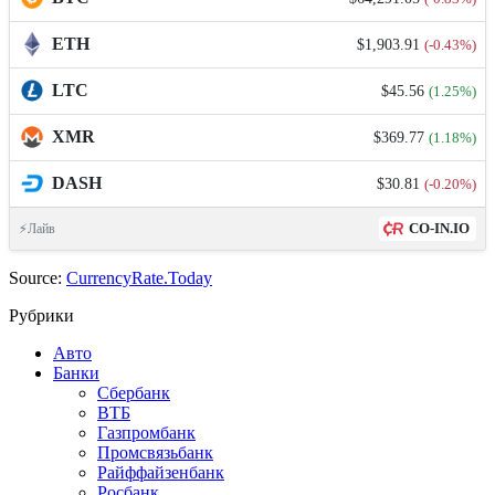
ETH
$1,903.91
(-0.43%)
LTC
$45.56
(1.25%)
XMR
$369.77
(1.18%)
DASH
$30.81
(-0.20%)
CO-IN.IO
⚡Лайв
Source:
CurrencyRate.Today
Рубрики
Авто
Банки
Сбербанк
ВТБ
Газпромбанк
Промсвязьбанк
Райффайзенбанк
Росбанк