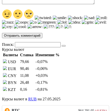
Поиск:
Курсы валют
Валюты
Ставка
Изменение %
79,66
–0,07
%
USD
90,46
–0,06
%
EUR
11,08
+0,03
%
CNY
26,48
–0,17
%
BYN
0,16
–0,81
%
KZT
Курсы валют в
RUB
на 27.05.2025
BTC
$64,291.05
(-0.83%)