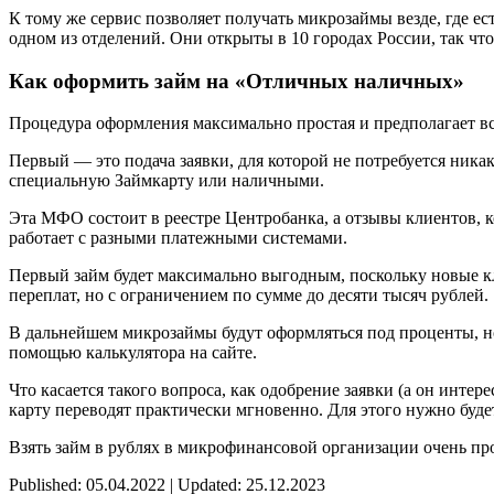
К тому же сервис позволяет получать микрозаймы везде, где е
одном из отделений. Они открыты в 10 городах России, так чт
Как оформить займ на «Отличных наличных»
Процедура оформления максимально простая и предполагает вс
Первый — это подача заявки, для которой не потребуется ника
специальную Займкарту или наличными.
Эта МФО состоит в реестре Центробанка, а отзывы клиентов, к
работает с разными платежными системами.
Первый займ будет максимально выгодным, поскольку новые кли
переплат, но с ограничением по сумме до десяти тысяч рублей.
В дальнейшем микрозаймы будут оформляться под проценты, но 
помощью калькулятора на сайте.
Что касается такого вопроса, как одобрение заявки (а он инте
карту переводят практически мгновенно. Для этого нужно будет
Взять займ в рублях в микрофинансовой организации очень про
Published: 05.04.2022 | Updated: 25.12.2023