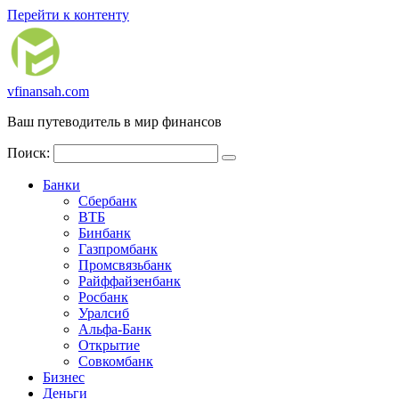
Перейти к контенту
vfinansah.com
Ваш путеводитель в мир финансов
Поиск:
Банки
Сбербанк
ВТБ
Бинбанк
Газпромбанк
Промсвязьбанк
Райффайзенбанк
Росбанк
Уралсиб
Альфа-Банк
Открытие
Совкомбанк
Бизнес
Деньги