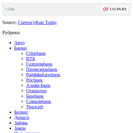
CO-IN.IO
⚡Лайв
Source:
CurrencyRate.Today
Рубрики
Авто
Банки
Сбербанк
ВТБ
Газпромбанк
Промсвязьбанк
Райффайзенбанк
Росбанк
Альфа-Банк
Открытие
Бинбанк
Совкомбанк
Уралсиб
Бизнес
Деньги
Займы
Закон