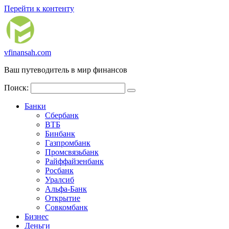
Перейти к контенту
vfinansah.com
Ваш путеводитель в мир финансов
Поиск:
Банки
Сбербанк
ВТБ
Бинбанк
Газпромбанк
Промсвязьбанк
Райффайзенбанк
Росбанк
Уралсиб
Альфа-Банк
Открытие
Совкомбанк
Бизнес
Деньги