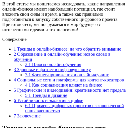
В этой статье мы попытаемся исследовать, какие направления
онлайн-бизнеса имеют наибольший потенциал, где стоит
вложить свои силы и время, а также как правильно
подготовиться к запуску собственного цифрового проекта.
Приготовьтесь, мы погружаемся в мир будущего с
интересными идеями и технологиями!
Содержание
1
Тренды в онлайн-бизнесе: на что обратить внимание
2
Образование и онлайн-обучение: новое слово в
обучении
2.1
Плюсы онлайн-обучения
3
Здоровье и фитнес в цифровую эпоху
3.1
Фитнес-приложения и онлайн-коучинг
4
Социальные сети и платформы для контент-креаторов
4.1
Как социализация влияет на бизнес
5
Графические и видеодизайн: креативности нет предела
5.1
Тренды в дизайне
6
Устойчивость и экология в цифре
6.1
Примеры цифровых проектов с экологической
направленностью
7
Заключение
Тренды в онлайн-бизнесе: на что